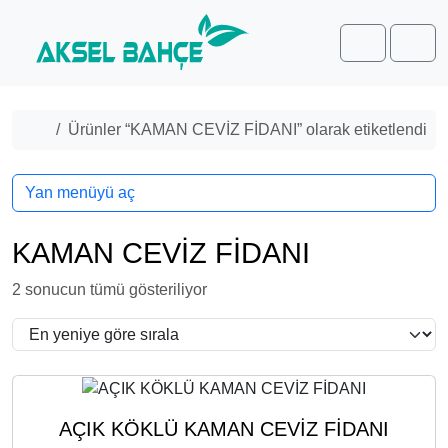
Skip to content
Skip to footer
Cart
Men
Home
Ürünler “KAMAN CEVİZ FİDANI” olarak etiketlendi
Yan menüyü aç
KAMAN CEVİZ FİDANI
E
2 sonucun tümü gösteriliyor
n
y
e
n
i
AÇIK KÖKLÜ KAMAN CEVİZ FİDANI
y