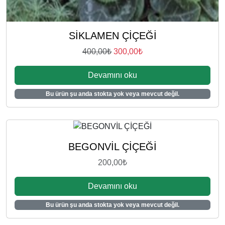
SİKLAMEN ÇİÇEĞİ
O
Ş
400,00
₺
300,00
₺
r
u
Devamını oku
i
a
j
n
Bu ürün şu anda stokta yok veya mevcut değil.
i
d
n
a
a
k
l
i
BEGONVİL ÇİÇEĞİ
f
f
i
i
200,00
₺
y
y
a
a
Devamını oku
t
t
Bu ürün şu anda stokta yok veya mevcut değil.
:
:
4
3