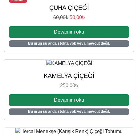
ÇUHA ÇİÇEĞİ
O
Ş
60,00
₺
50,00
₺
r
u
Devamını oku
i
a
j
n
Bu ürün şu anda stokta yok veya mevcut değil.
i
d
n
a
a
k
l
i
KAMELYA ÇİÇEĞİ
f
f
i
i
250,00
₺
y
y
a
a
Devamını oku
t
t
Bu ürün şu anda stokta yok veya mevcut değil.
:
:
6
5
0
0
,
,