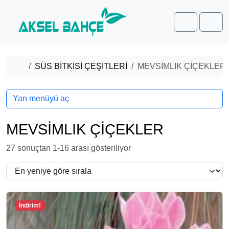
Skip to content
Skip to footer
Cart
Men
Home
SÜS BİTKİSİ ÇEŞİTLERİ
MEVSİMLIK ÇİÇEKLER
Yan menüyü aç
MEVSİMLIK ÇİÇEKLER
E
27 sonuçtan 1-16 arası gösteriliyor
n
y
e
n
İndirim!
i
y