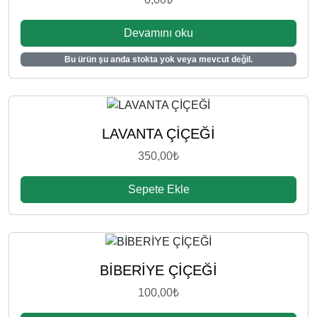
Devamını oku
Bu ürün şu anda stokta yok veya mevcut değil.
LAVANTA ÇİÇEĞİ
350,00
₺
Sepete Ekle
BİBERİYE ÇİÇEĞİ
100,00
₺