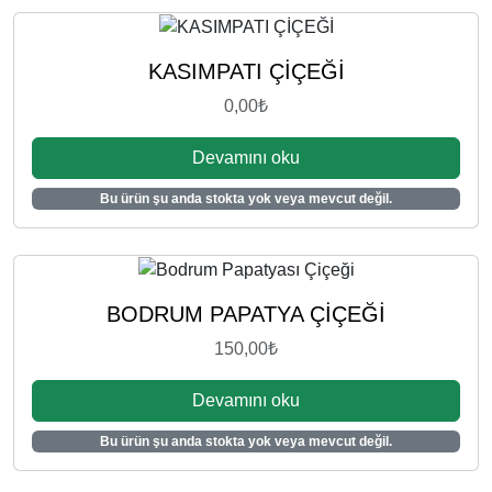
0
0
0
0
,
,
KASIMPATI ÇİÇEĞİ
0
0
0,00
₺
0
0
₺
₺
Devamını oku
.
.
Bu ürün şu anda stokta yok veya mevcut değil.
BODRUM PAPATYA ÇİÇEĞİ
150,00
₺
Devamını oku
Bu ürün şu anda stokta yok veya mevcut değil.