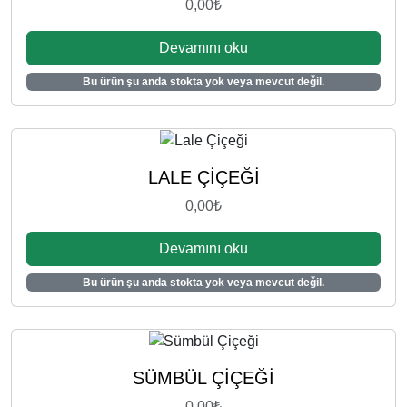
0,00
₺
y
y
a
a
Devamını oku
t
t
Bu ürün şu anda stokta yok veya mevcut değil.
:
:
1
1
5
0
,
,
0
0
LALE ÇİÇEĞİ
0
0
0,00
₺
₺
₺
.
.
Devamını oku
Bu ürün şu anda stokta yok veya mevcut değil.
SÜMBÜL ÇİÇEĞİ
0,00
₺