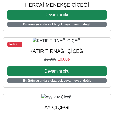
0
0
HERCAİ MENEKŞE ÇİÇEĞİ
0
0
Devamını oku
₺
₺
.
.
Bu ürün şu anda stokta yok veya mevcut değil.
İndirim!
KATIR TIRNAĞI ÇİÇEĞİ
O
Ş
15,00
₺
10,00
₺
r
u
Devamını oku
i
a
j
n
Bu ürün şu anda stokta yok veya mevcut değil.
i
d
n
a
a
k
l
i
AY ÇİÇEĞİ
f
f
i
i