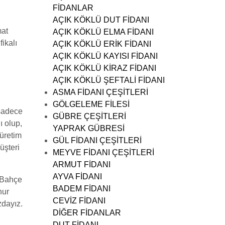
a
a
FİDANLAR
t
t
AÇIK KÖKLÜ DUT FİDANI
:
:
mat
AÇIK KÖKLÜ ELMA FİDANI
2
1
ikalı
AÇIK KÖKLÜ ERİK FİDANI
0
5
AÇIK KÖKLÜ KAYISI FİDANI
0
0
AÇIK KÖKLÜ KİRAZ FİDANI
,
,
AÇIK KÖKLÜ ŞEFTALİ FİDANI
0
0
ASMA FİDANI ÇEŞİTLERİ
0
0
GÖLGELEME FİLESİ
 sadece
₺
₺
GÜBRE ÇEŞİTLERİ
ı olup,
.
.
YAPRAK GÜBRESİ
 üretim
GÜL FİDANI ÇEŞİTLERİ
üşteri
MEYVE FİDANI ÇEŞİTLERİ
ARMUT FİDANI
AYVA FİDANI
l Bahçe
BADEM FİDANI
nur
CEVİZ FİDANI
zdayız.
DİĞER FİDANLAR
DUT FİDANI