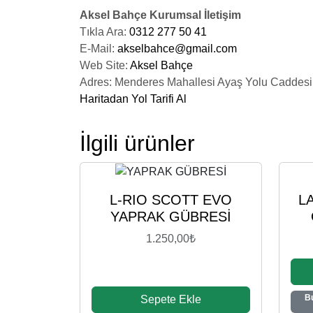
Aksel Bahçe Kurumsal İletişim
Tıkla Ara:
0312 277 50 41
E-Mail:
akselbahce@gmail.com
Web Site:
Aksel Bahçe
Adres: Menderes Mahallesi Ayaş Yolu Caddes
Haritadan Yol Tarifi Al
İlgili ürünler
L-RIO SCOTT EVO
L
YAPRAK GÜBRESİ
1.250,00
₺
B
Sepete Ekle