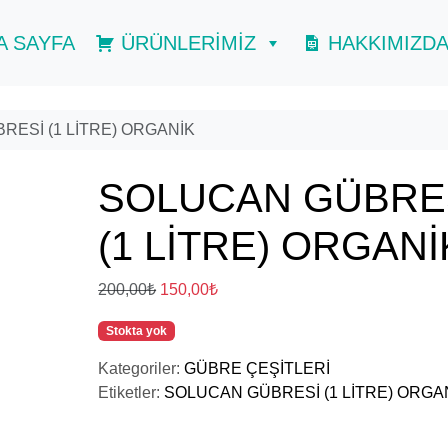
A SAYFA
ÜRÜNLERİMİZ
HAKKIMIZD
ESİ (1 LİTRE) ORGANİK
SOLUCAN GÜBRE
(1 LİTRE) ORGANİ
O
Ş
200,00
₺
150,00
₺
r
u
Stokta yok
i
a
j
n
Kategoriler:
GÜBRE ÇEŞİTLERİ
i
d
Etiketler:
SOLUCAN GÜBRESİ (1 LİTRE) ORGA
n
a
a
k