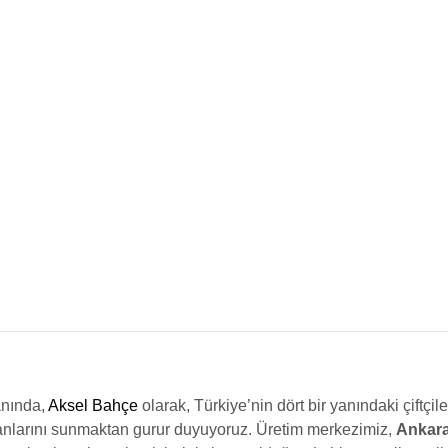
l
i
f
f
i
i
y
y
a
a
t
t
:
:
2
1
0
5
0
0
,
,
0
0
0
0
₺
₺
.
.
anında,
Aksel Bahçe
olarak, Türkiye’nin dört bir yanındaki çiftçil
idanlarını sunmaktan gurur duyuyoruz. Üretim merkezimiz,
Ankar