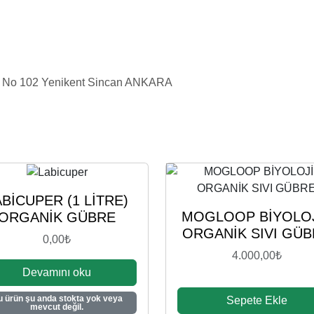
i No 102 Yenikent Sincan ANKARA
ABİCUPER (1 LİTRE)
MOGLOOP BİYOLO
ORGANİK GÜBRE
ORGANİK SIVI GÜ
0,00
₺
4.000,00
₺
Devamını oku
u ürün şu anda stokta yok veya
Sepete Ekle
mevcut değil.