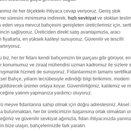
rımız ile her ölçekteki ihtiyaca cevap veriyoruz. Geniş stok
leme süresini minimuma indirerek,
hızlı sevkiyat
ve stoktan tesli
 eden veya mevcut bahçesini genişleten üreticilerimiz için, sertif
zinciri sağlıyoruz. Üreticiden direkt satış avantajımızla, aracı
 fiyatlarla, en yüksek kaliteyi sunuyoruz. Güvenilir ve tescilli
artırıyoruz.
biz, her bir fidanı kendi bahçemizin bir parçası gibi görüyor, en
ider konumumuz ve ziraat mühendisi uzman kadromuz ile sizlere
ışmanlık hizmeti de sunuyoruz. Fidanlarımızın tamamı sertifikal
Aksel Bahçe, yılların tecrübesiyle edindiği bilgi birikimini, modern
ü güldürecek ürünler ortaya koyar. Güvenilirliğimiz, kalitemiz ve m
leceğine yatırım yapmanıza yardımcı oluyoruz.
üçlü meyve fidanlarına sahip olmak için doğru adrestesiniz. Akse
da bulunmaktan, her bir üreticimizin başarısına ortak olmaktan o
imiz ve güvenilir sevkiyat ağımızla, fidan ihtiyacınızda yanını
çin bize ulaşın, bahçelerinizde fark yaratın.