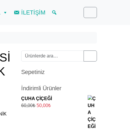
A
İLETİŞİM
Cart
Sİ
Ara:
Search
K
Sepetiniz
İndirimli Ürünler
ÇUHA ÇİÇEĞİ
O
Ş
60,00
₺
50,00
₺
r
u
NİK
i
a
j
n