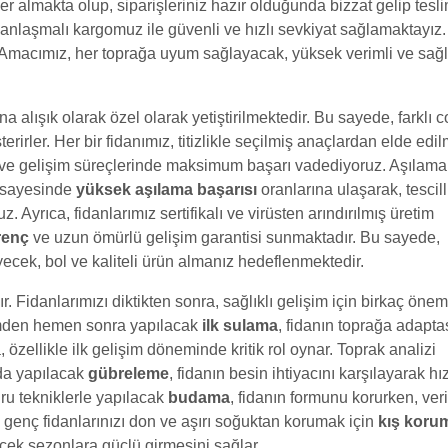
r almakta olup, siparişleriniz hazır olduğunda bizzat gelip tesl
e anlaşmalı kargomuz ile güvenli ve hızlı sevkiyat sağlamaktayız.
acımız, her toprağa uyum sağlayacak, yüksek verimli ve sağlı
na alışık olarak özel olarak yetiştirilmektedir. Bu sayede, farklı c
irler. Her bir fidanımız, titizlikle seçilmiş anaçlardan elde edi
 ve gelişim süreçlerinde maksimum başarı vadediyoruz. Aşılama
r sayesinde
yüksek aşılama başarısı
oranlarına ulaşarak, tescill
uz. Ayrıca, fidanlarımız sertifikalı ve virüsten arındırılmış üretim
irenç
ve uzun ömürlü gelişim garantisi sunmaktadır. Bu sayede,
ecek, bol ve kaliteli ürün almanız hedeflenmektedir.
r. Fidanlarımızı diktikten sonra, sağlıklı gelişim için birkaç önem
ikimden hemen sonra yapılacak
ilk sulama
, fidanın toprağa adapt
, özellikle ilk gelişim döneminde kritik rol oynar. Toprak analizi
da yapılacak
gübreleme
, fidanın besin ihtiyacını karşılayarak hız
u tekniklerle yapılacak
budama
, fidanın formunu korurken, ver
 ise genç fidanlarınızı don ve aşırı soğuktan korumak için
kış koru
cek sezonlara güçlü girmesini sağlar.