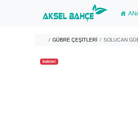
Skip to content
Skip to footer
AN
Home
GÜBRE ÇEŞİTLERİ
SOLUCAN GÜBR
İndirim!