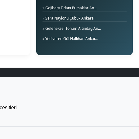
» Gojibery Fidanı Pursaklar An...
» Sera Naylonu Çubuk Ankara
» Geleneksel Tohum Altındağ An...
» Yediveren Gül Nallıhan Ankar...