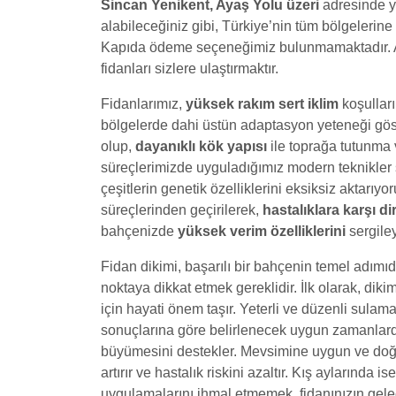
Sincan Yenikent, Ayaş Yolu üzeri
adresinde ye
alabileceğiniz gibi, Türkiye’nin tüm bölgelerin
Kapıda ödeme seçeneğimiz bulunmamaktadır. Am
fidanları sizlere ulaştırmaktır.
Fidanlarımız,
yüksek rakım sert iklim
koşulları
bölgelerde dahi üstün adaptasyon yeteneği göster
olup,
dayanıklı kök yapısı
ile toprağa tutunma
süreçlerimizde uyguladığımız modern teknikle
çeşitlerin genetik özelliklerini eksiksiz aktarıyor
süreçlerinden geçirilerek,
hastalıklara karşı d
bahçenizde
yüksek verim özelliklerini
sergiley
Fidan dikimi, başarılı bir bahçenin temel adımıdı
noktaya dikkat etmek gereklidir. İlk olarak, d
için hayati önem taşır. Yeterli ve düzenli sulama
sonuçlarına göre belirlenecek uygun zamanlar
büyümesini destekler. Mevsimine uygun ve doğr
artırır ve hastalık riskini azaltır. Kış aylarında
uygulamalarını ihmal etmemek, fidanınızın gele