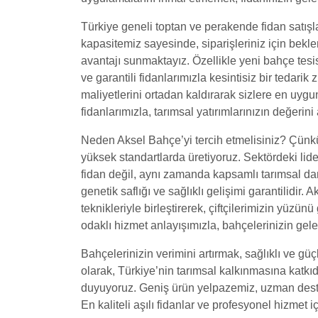
Türkiye geneli toptan ve perakende fidan satışla
kapasitemiz sayesinde, siparişleriniz için bek
avantajı sunmaktayız. Özellikle yeni bahçe tesis
ve garantili fidanlarımızla kesintisiz bir tedarik 
maliyetlerini ortadan kaldırarak sizlere en uygun
fidanlarımızla, tarımsal yatırımlarınızın değerini 
Neden Aksel Bahçe’yi tercih etmelisiniz? Çünkü 
yüksek standartlarda üretiyoruz. Sektördeki l
fidan değil, aynı zamanda kapsamlı tarımsal dan
genetik saflığı ve sağlıklı gelişimi garantilidir. 
teknikleriyle birleştirerek, çiftçilerimizin yüzün
odaklı hizmet anlayışımızla, bahçelerinizin ge
Bahçelerinizin verimini artırmak, sağlıklı ve g
olarak, Türkiye’nin tarımsal kalkınmasına katkı
duyuyoruz. Geniş ürün yelpazemiz, uzman desteğ
En kaliteli aşılı fidanlar ve profesyonel hizmet i