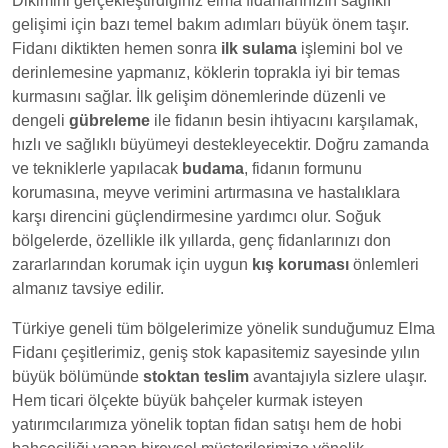
Dikimini gerçekleştirdiğiniz elma fidanlarınızın sağlıklı
gelişimi için bazı temel bakım adımları büyük önem taşır.
Fidanı diktikten hemen sonra
ilk sulama
işlemini bol ve
derinlemesine yapmanız, köklerin toprakla iyi bir temas
kurmasını sağlar. İlk gelişim dönemlerinde düzenli ve
dengeli
gübreleme
ile fidanın besin ihtiyacını karşılamak,
hızlı ve sağlıklı büyümeyi destekleyecektir. Doğru zamanda
ve tekniklerle yapılacak
budama
, fidanın formunu
korumasına, meyve verimini artırmasına ve hastalıklara
karşı direncini güçlendirmesine yardımcı olur. Soğuk
bölgelerde, özellikle ilk yıllarda, genç fidanlarınızı don
zararlarından korumak için uygun
kış koruması
önlemleri
almanız tavsiye edilir.
Türkiye geneli tüm bölgelerimize yönelik sunduğumuz Elma
Fidanı çeşitlerimiz, geniş stok kapasitemiz sayesinde yılın
büyük bölümünde
stoktan teslim
avantajıyla sizlere ulaşır.
Hem ticari ölçekte büyük bahçeler kurmak isteyen
yatırımcılarımıza yönelik toptan fidan satışı hem de hobi