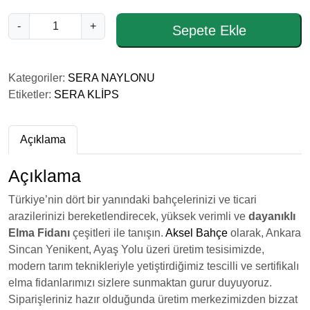
S
-
+
Sepete Ekle
E
R
A
Kategoriler:
SERA NAYLONU
K
Etiketler:
SERA KLİPS
L
İ
P
Açıklama
S
a
Açıklama
d
Türkiye’nin dört bir yanındaki bahçelerinizi ve ticari
e
arazilerinizi bereketlendirecek, yüksek verimli ve
dayanıklı
t
Elma Fidanı
çeşitleri ile tanışın.
Aksel Bahçe
olarak, Ankara
Sincan Yenikent, Ayaş Yolu üzeri üretim tesisimizde,
modern tarım teknikleriyle yetiştirdiğimiz tescilli ve sertifikalı
elma fidanlarımızı sizlere sunmaktan gurur duyuyoruz.
Siparişleriniz hazır olduğunda üretim merkezimizden bizzat