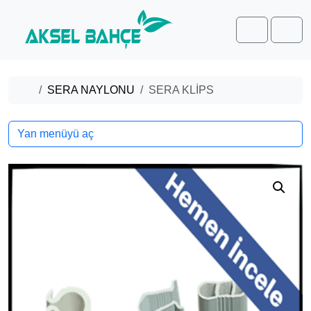
Skip to content
Skip to footer
Cart
Men
Home
SERA NAYLONU
SERA KLİPS
Yan menüyü aç