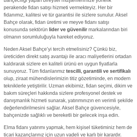
bahçeciliği yapan bireysel müşterilerimize yönelik
perakende fidan satışı hizmeti vermekteyiz. Her bir
fidanımız, kalitesi ve tür garantisi ile sizlere sunulur. Aksel
Bahçe olarak, fidan üretimi ve meyve fidanı satışı
konusunda sektörün
lider ve güvenilir
markalarından biri
olmanın sorumluluğuyla hareket ediyoruz.
Neden Aksel Bahçe’yi tercih etmelisiniz? Çünkü biz,
üreticiden direkt satış avantajı ile aracı maliyetlerini ortadan
kaldırarak sizlere en kaliteli ürünü en uygun fiyatlarla
sunuyoruz. Tüm fidanlarımız
tescilli, garantili ve sertifikalı
olup, ziraat mühendislerimizin titiz gözetiminde, en modern
tekniklerle yetiştirilir. Uzman ekibimiz, fidan seçimi, dikim ve
bakım süreçleri hakkında sizlere profesyonel destek ve
danışmanlık hizmeti sunarak, yatırımınızın en verimli şekilde
değerlendirilmesini sağlar. Aksel Bahçe güvencesiyle,
bahçenizde sağlıklı ve bereketli bir gelecek inşa edin.
Elma fidanı yatırımı yapmak, hem kişisel tüketiminiz hem de
ticari kazançlarınız için uzun vadeli ve karlı bir karardır.