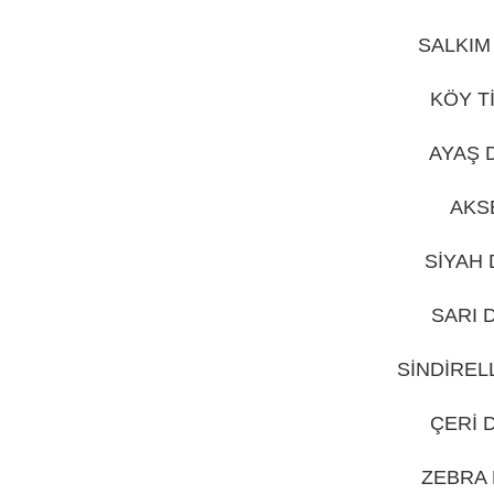
SALKIM
KÖY T
AYAŞ 
AKS
SİYAH
SARI 
SİNDİREL
ÇERİ 
ZEBRA 