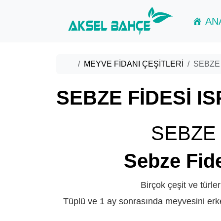
Skip to content
Skip to footer
AN
Home
MEYVE FİDANI ÇEŞİTLERİ
SEBZE 
SEBZE FİDESİ I
SEBZE 
Sebze Fide
Birçok çeşit ve türle
Tüplü ve 1 ay sonrasında meyvesini erke