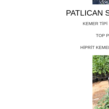
PATLICAN 
KEMER TİPİ
TOP P
HİPRİT KEMER