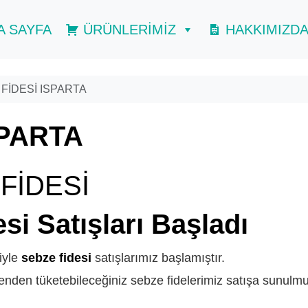
A SAYFA
ÜRÜNLERİMİZ
HAKKIMIZD
FİDESİ ISPARTA
SPARTA
FİDESİ
ISPARTA
si Satışları Başladı
riyle
sebze fidesi
satışlarımız başlamıştır.
nden tüketebileceğiniz sebze fidelerimiz satışa sunulmu