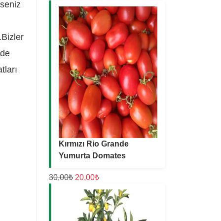
rseniz
.Bizler
rde
tları
Kırmızı Rio Grande
Yumurta Domates
O
Ş
30,00
₺
20,00
₺
r
u
i
a
j
n