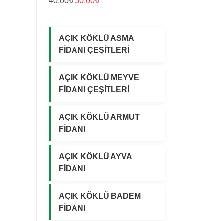
O
Ş
40,00
₺
30,00
₺
0
0
r
u
0
0
i
a
,
,
j
n
AÇIK KÖKLÜ ASMA
0
0
i
d
FİDANI ÇEŞİTLERİ
0
0
n
a
₺
₺
a
k
AÇIK KÖKLÜ MEYVE
.
.
l
i
FİDANI ÇEŞİTLERİ
f
f
i
i
AÇIK KÖKLÜ ARMUT
y
y
FİDANI
a
a
t
t
:
:
AÇIK KÖKLÜ AYVA
4
3
FİDANI
0
0
,
,
AÇIK KÖKLÜ BADEM
0
0
FİDANI
0
0