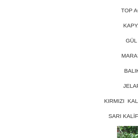
TOP A
KAPY
GÜL 
MARAŞ
BALI
JELA
KIRMIZI KAL
SARI KALİ