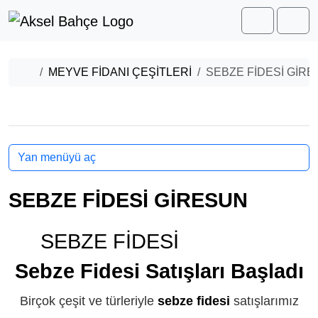
Skip to content
Skip to footer
Cart
Men
Home
MEYVE FİDANI ÇEŞİTLERİ
SEBZE FİDESİ GİR
Yan menüyü aç
SEBZE FİDESİ GİRESUN
SEBZE FİDESİ
GİRESUN
Sebze Fidesi Satışları Başladı
Birçok çeşit ve türleriyle
sebze fidesi
satışlarımız