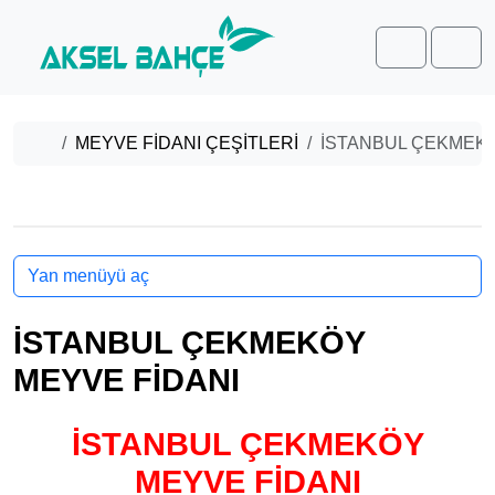
Skip to content
Skip to footer
Cart
Men
Home
MEYVE FİDANI ÇEŞİTLERİ
İSTANBUL ÇEKMEKÖ
Yan menüyü aç
İSTANBUL ÇEKMEKÖY
MEYVE FİDANI
İSTANBUL ÇEKMEKÖY
MEYVE FİDANI