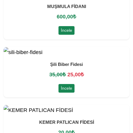
MUŞMULA FİDANI
600,00
₺
İncele
Şili Biber Fidesi
O
Ş
35,00
₺
25,00
₺
r
u
İncele
i
a
j
n
i
d
KEMER PATLICAN FİDESİ
n
a
20,00
₺
a
k