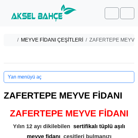
Skip to content
Skip to footer
Cart
Men
Home
MEYVE FİDANI ÇEŞİTLERİ
ZAFERTEPE MEYVE 
Yan menüyü aç
ZAFERTEPE MEYVE FİDANI
ZAFERTEPE MEYVE FİDANI
Yılın 12 ayı dikilebilen
sertifikalı tüplü aşılı
meyve fidanı
çeşitleri bulmanızı