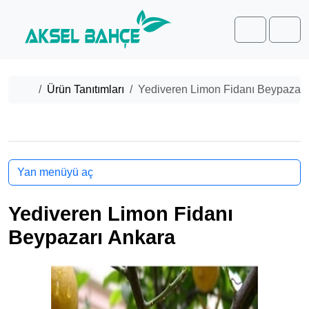
Skip to content
Skip to footer
Cart
Men
Home
Ürün Tanıtımları
Yediveren Limon Fidanı Beypazarı
Yan menüyü aç
Yediveren Limon Fidanı
Beypazarı Ankara