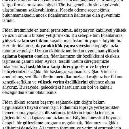
kargo firmalarımız aracılığıyla Türkiye geneli adresinize güvenle
ulaştırılmasını sağlayabilirsiniz. Kapıda ödeme seçeneğimiz
bulunmamaktadır, ancak fidanlarımızın kalitesine olan güvenimiz
tamdır.
Fidan üretiminde en temel prensibimiz, adaptasyon kabiliyeti yüksek
ve uzun ömürlü bitkiler yetiştirmektir. Bu sebeple tüm fidanlarımız,
yüksek rakım sert iklim
koşullarına alışkın bir yapıda büyütülür.
Her bir fidanımız,
dayanıklı kök yapısı
sayesinde toprağa hızla
tutunur ve gelişir. Uzman ekibimiz tarafından uygulanan
yüksek
aşılama başarısı
oranları, fidanlarımızın tür özelliklerini eksiksiz
taşımasını garanti eder. Ayrıca, tescilli üretim süreçlerimizle
fidanlarımız,
hastalıklara karşı direnç
gösterir ve böylece
bahçelerinizde sağlıklı bir başlangıç yapmanızı sağlar. Virüsten
arındırılmış, sertifikalı üretim metodlarımızla, alacağınız her fidanın
genetik saflığını ve
yüksek verim özelliklerini
güvence altına
alıyoruz. Bu sayede, gelecekteki hasatlarınızın bol ve kaliteli
olacağından emin olabilirsiniz.
Fidan dikimi sonrası başarıyı sağlamak için doğru bakım
uygulamaları hayati önem taşır. Fidanınızı toprağa yerleştirdikten
hemen sonra yapılacak
ilk sulama
, köklerin toprakla temasını
güçlendirir ve adaptasyonu hızlandırır. Büyüme mevsimi boyunca
dengeli bir
gübreleme
programı uygulamak, fidanınızın sağlıklı
gelişimini destekler. Ağacınızın formunu ve verimini artırmak için