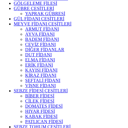
GÖLGELEME FİLESİ
GÜBRE ÇEŞİTLERİ
YAPRAK GÜBRESİ
GÜL FİDANI ÇEŞİTLERİ
MEYVE FİDANI ÇEŞİTLERİ
ARMUT FİDANI
AYVA FİDANI
BADEM FİDANI
CEVİZ FİDANI
DİĞER FİDANLAR
DUT FİDANI
ELMA FİDANI
ERİK FİDANI
KAYISI FİDANI
KİRAZ FİDANI
ŞEFTALİ FİDANI
VİŞNE FİDANI
SEBZE FİDESİ ÇEŞİTLERİ
BİBER FİDESİ
ÇİLEK FİDESİ
DOMATES FİDESİ
HIYAR FİDESİ
KABAK FİDESİ
PATLICAN FİDESİ
SEBZE TOHUM ÇEŞİTLERİ