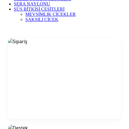
SERA NAYLONU
SÜS BİTKİSİ ÇEŞİTLERİ
MEVSİMLIK ÇİÇEKLER
SAKSILI ÇİÇEK