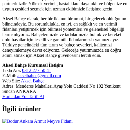
partnerinizdir. Yüksek verimli, hastalıklara dayanıklı ve bölgenize en
uygun çeşitleri seçmek için uzman ekibimizle iletişime geçin.
Aksel Bahçe olarak, her bir fidanın bir umut, bir gelecek olduğunun
bilincindeyiz. Bu sorumlulukla, en iyi, en sağlıklı ve en verimli
fidanları yetiştirmek için bilimsel yöntemleri ve geleneksel bilgeliği
harmanlıyoruz. Bahçelerinizde ve tarlalarınızda bolluk ve bereket
dolu hasatlar için tescilli ve garantili fidanlarımızla yanınızdayız.
Türkiye genelindeki tüm tarım ve bahçe severleri, kalitemizi
deneyimlemeye davet ediyoruz. Geleceğe yatırımınızda en doğru
adımı atmak için Aksel Bahçe güvencesini tercih edin.
Aksel Bahçe Kurumsal İletişim
Tıkla Ara:
0312 277 50 41
E-Mail:
akselbahce@gmail.com
Web Site:
Aksel Bahçe
Adres: Menderes Mahallesi Ayaş Yolu Caddesi No 102 Yenikent
Sincan ANKARA
Haritadan Yol Tarifi Al
İlgili ürünler