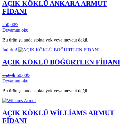
AÇIK KÖKLÜ ANKARA ARMUT
FİDANI
250,00
₺
Devamını oku
Bu ürün şu anda stokta yok veya mevcut değil.
İndirim!
AÇIK KÖKLÜ BÖĞÜRTLEN FİDANI
Orijinal
Şu
75,00
₺
60,00
₺
fiyat:
andaki
Devamını oku
fiyat:
75,00₺.
Bu ürün şu anda stokta yok veya mevcut değil.
60,00₺.
AÇIK KÖKLÜ WİLLİAMS ARMUT
FİDANI