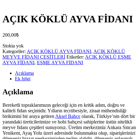
AÇIK KÖKLÜ AYVA FİDANI
200,00
₺
Stokta yok
Kategoriler:
AÇIK KÖKLÜ AYVA FİDANI
,
AÇIK KÖKLÜ
MEYVE FİDANI ÇEŞİTLERİ
Etiketler:
AÇIK KÖKLÜ EŞME
AYVA FİDANI
,
EŞME AYVA FİDANI
Açıklama
Ek bilgi
Açıklama
Bereketli topraklarımızın geleceği için en kritik adım, doğru ve
kaliteli fidan seçimidir. Yılların tecrübesiyle, ziraat mühendisliği
birikimini bir araya getiren
Aksel Bahçe
olarak, Türkiye’nin dört bir
yanındaki üreticilerimize ve hobi bahçesi sahiplerine üstün nitelikli
meyve fidanı çeşitleri sunuyoruz. Üretim merkezimiz Ankara Sincan
Yenikent, Ayaş Yolu üzeri adresinde bulunmakta olup, siparişlerinizi
dilerseniz bizzat merkezimizden teslim alabilir, dilerseniz anlaşmalı