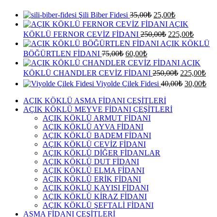
Orijinal
Şu
Şili Biber Fidesi
35,00
₺
25,00
₺
fiyat:
andaki
AÇIK
fiyat:
35,00₺.
Orijinal
Şu
KÖKLÜ FERNOR CEVİZ FİDANI
250,00
₺
225,00
₺
25,00₺.
fiyat:
andaki
AÇIK KÖKLÜ
fiyat:
250,00₺.
Orijinal
Şu
BÖĞÜRTLEN FİDANI
75,00
₺
60,00
₺
225,00
fiyat:
andaki
AÇIK
fiyat:
75,00₺.
Orijinal
Şu
KÖKLÜ CHANDLER CEVİZ FİDANI
250,00
₺
225,00
₺
60,00₺.
fiyat:
and
Orijinal
Şu
Viyolde Çilek Fidesi
40,00
₺
30,00
₺
fiya
250,00₺.
fiyat:
and
225
fiya
AÇIK KÖKLÜ ASMA FİDANI ÇEŞİTLERİ
40,00₺.
AÇIK KÖKLÜ MEYVE FİDANI ÇEŞİTLERİ
30,
AÇIK KÖKLÜ ARMUT FİDANI
AÇIK KÖKLÜ AYVA FİDANI
AÇIK KÖKLÜ BADEM FİDANI
AÇIK KÖKLÜ CEVİZ FİDANI
AÇIK KÖKLÜ DİĞER FİDANLAR
AÇIK KÖKLÜ DUT FİDANI
AÇIK KÖKLÜ ELMA FİDANI
AÇIK KÖKLÜ ERİK FİDANI
AÇIK KÖKLÜ KAYISI FİDANI
AÇIK KÖKLÜ KİRAZ FİDANI
AÇIK KÖKLÜ ŞEFTALİ FİDANI
ASMA FİDANI ÇEŞİTLERİ