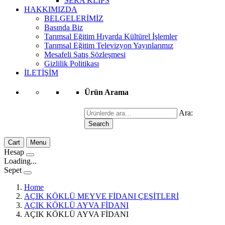
SERA KLİPS
HAKKIMIZDA
BELGELERİMİZ
Basında Biz
Tarımsal Eğitim Hıyarda Kültürel İşlemler
Tarımsal Eğitim Televizyon Yayınlarımız
Mesafeli Satış Sözleşmesi
Gizlilik Politikası
İLETİŞİM
Ürün Arama
Ara:
Search
Cart
Menu
Hesap
Loading...
Sepet
Home
AÇIK KÖKLÜ MEYVE FİDANI ÇEŞİTLERİ
AÇIK KÖKLÜ AYVA FİDANI
AÇIK KÖKLÜ AYVA FİDANI