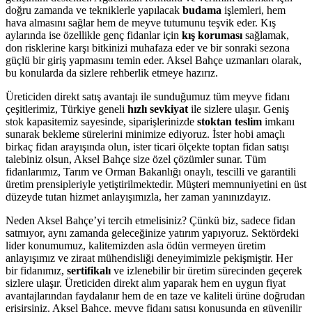
doğru zamanda ve tekniklerle yapılacak
budama
işlemleri, hem
hava almasını sağlar hem de meyve tutumunu teşvik eder. Kış
aylarında ise özellikle genç fidanlar için
kış koruması
sağlamak,
don risklerine karşı bitkinizi muhafaza eder ve bir sonraki sezona
güçlü bir giriş yapmasını temin eder. Aksel Bahçe uzmanları olarak,
bu konularda da sizlere rehberlik etmeye hazırız.
Üreticiden direkt satış avantajı ile sunduğumuz tüm meyve fidanı
çeşitlerimiz, Türkiye geneli
hızlı sevkiyat
ile sizlere ulaşır. Geniş
stok kapasitemiz sayesinde, siparişlerinizde
stoktan teslim
imkanı
sunarak bekleme sürelerini minimize ediyoruz. İster hobi amaçlı
birkaç fidan arayışında olun, ister ticari ölçekte toptan fidan satışı
talebiniz olsun, Aksel Bahçe size özel çözümler sunar. Tüm
fidanlarımız, Tarım ve Orman Bakanlığı onaylı, tescilli ve garantili
üretim prensipleriyle yetiştirilmektedir. Müşteri memnuniyetini en üst
düzeyde tutan hizmet anlayışımızla, her zaman yanınızdayız.
Neden Aksel Bahçe’yi tercih etmelisiniz? Çünkü biz, sadece fidan
satmıyor, aynı zamanda geleceğinize yatırım yapıyoruz. Sektördeki
lider konumumuz, kalitemizden asla ödün vermeyen üretim
anlayışımız ve ziraat mühendisliği deneyimimizle pekişmiştir. Her
bir fidanımız,
sertifikalı
ve izlenebilir bir üretim sürecinden geçerek
sizlere ulaşır. Üreticiden direkt alım yaparak hem en uygun fiyat
avantajlarından faydalanır hem de en taze ve kaliteli ürüne doğrudan
erişirsiniz. Aksel Bahçe, meyve fidanı satışı konusunda en güvenilir