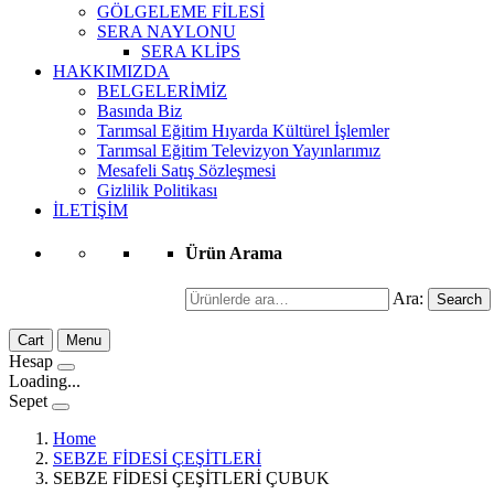
GÖLGELEME FİLESİ
SERA NAYLONU
SERA KLİPS
HAKKIMIZDA
BELGELERİMİZ
Basında Biz
Tarımsal Eğitim Hıyarda Kültürel İşlemler
Tarımsal Eğitim Televizyon Yayınlarımız
Mesafeli Satış Sözleşmesi
Gizlilik Politikası
İLETİŞİM
Ürün Arama
Ara:
Search
Cart
Menu
Hesap
Loading...
Sepet
Home
SEBZE FİDESİ ÇEŞİTLERİ
SEBZE FİDESİ ÇEŞİTLERİ ÇUBUK