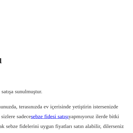
BUK
ı
 satışa sunulmuştur.
unuzda, terasınızda ev içerisinde yetiştirin istersenizde
 sizlere sadece
sebze fidesi satışı
yapmıyoruz ilerde bitki
sebze fidelerini uygun fiyatları satın alabilir, dilerseniz