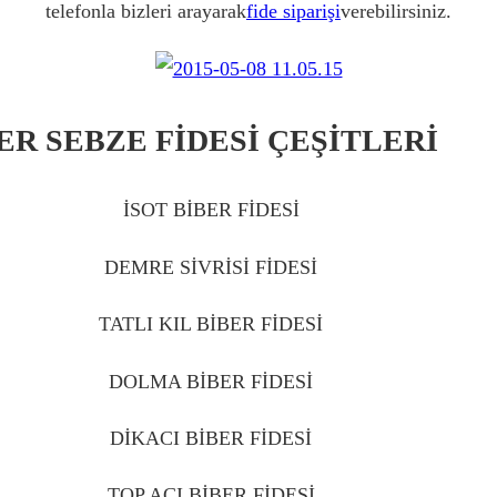
telefonla bizleri arayarak
fide siparişi
verebilirsiniz.
ER SEBZE FİDESİ ÇEŞİTLERİ
ÇU
İSOT BİBER FİDESİ
ÇUBUK
DEMRE SİVRİSİ FİDESİ
ÇUBUK
TATLI KIL BİBER FİDESİ
ÇUBUK
DOLMA BİBER FİDESİ
ÇUBUK
DİKACI BİBER FİDESİ
ÇUBUK
TOP ACI BİBER FİDESİ
ÇUBUK