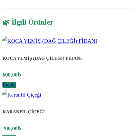
🌿 İlgili Ürünler
KOCA YEMİŞ (DAĞ ÇİLEĞİ) FİDANI
600,00
₺
İncele
KARANFİL ÇİÇEĞİ
200,00
₺