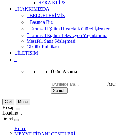
SERA KLİPS
HAKKIMIZDA
BELGELERİMİZ
Basında Biz
Tarımsal Eğitim Hıyarda Kültürel İşlemler
Tarımsal Eğitim Televizyon Yayınlarımız
Mesafeli Satış Sözleşmesi
Gizlilik Politikası
İLETİŞİM
Ürün Arama
Ara:
Search
Cart
Menu
Hesap
Loading...
Sepet
Home
MEYVE FİDANI ÇEŞİTLERİ