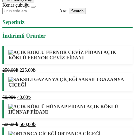
Kenar çubuğu
Ara:
Search
Sepetiniz
İndirimli Ürünler
AÇIK
KÖKLÜ FERNOR CEVİZ FİDANI
Orijinal
Şu
250,00
₺
225,00
₺
fiyat:
andaki
SAKSILI GAZANYA
fiyat:
250,00₺.
ÇİÇEĞİ
225,00₺.
Orijinal
Şu
50,00
₺
40,00
₺
fiyat:
andaki
AÇIK KÖKLÜ
fiyat:
50,00₺.
HÜNNAP FİDANI
40,00₺.
Orijinal
Şu
600,00
₺
500,00
₺
fiyat:
andaki
ORTANCA ÇİÇEĞİ
fiyat:
600,00₺.