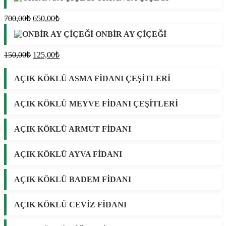
500,00₺.
Orijinal
Şu
700,00
₺
650,00
₺
fiyat:
andaki
ONBİR AY ÇİÇEĞİ
fiyat:
700,00₺.
650,00₺.
Orijinal
Şu
150,00
₺
125,00
₺
fiyat:
andaki
fiyat:
150,00₺.
AÇIK KÖKLÜ ASMA FİDANI ÇEŞİTLERİ
125,00₺.
AÇIK KÖKLÜ MEYVE FİDANI ÇEŞİTLERİ
AÇIK KÖKLÜ ARMUT FİDANI
AÇIK KÖKLÜ AYVA FİDANI
AÇIK KÖKLÜ BADEM FİDANI
AÇIK KÖKLÜ CEVİZ FİDANI