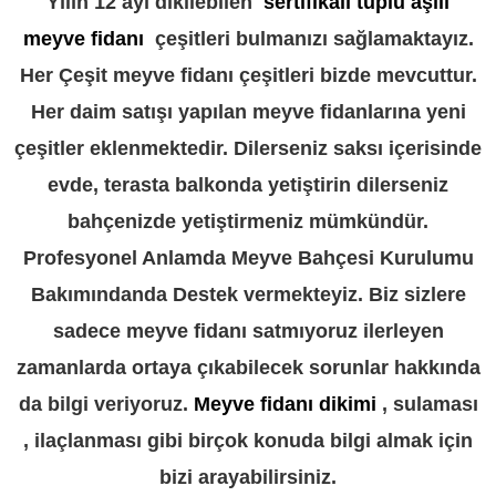
Yılın 12 ayı dikilebilen
sertifikalı tüplü aşılı
meyve fidanı
çeşitleri bulmanızı sağlamaktayız.
Her Çeşit meyve fidanı çeşitleri bizde mevcuttur.
Her daim satışı yapılan meyve fidanlarına yeni
çeşitler eklenmektedir. Dilerseniz saksı içerisinde
evde, terasta balkonda yetiştirin dilerseniz
bahçenizde yetiştirmeniz mümkündür.
Profesyonel Anlamda Meyve Bahçesi Kurulumu
Bakımındanda Destek vermekteyiz. Biz sizlere
sadece meyve fidanı satmıyoruz ilerleyen
zamanlarda ortaya çıkabilecek sorunlar hakkında
da bilgi veriyoruz.
Meyve fidanı dikimi
, sulaması
, ilaçlanması gibi birçok konuda bilgi almak için
bizi arayabilirsiniz.