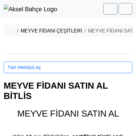
Skip to content
Skip to footer
Cart
Men
Home
MEYVE FİDANI ÇEŞİTLERİ
MEYVE FİDANI SATIN
Yan menüyü aç
MEYVE FİDANI SATIN AL
BİTLİS
MEYVE FİDANI SATIN AL
BİTLİS