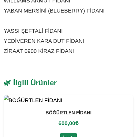
WİLLİAMS ARMUT FİDANI
ÇEŞİTLERİ BİTLİS
YABAN MERSİNİ (BLUEBERRY) FİDANI
ÇEŞİTLERİ BİTLİS
YASSI ŞEFTALİ FİDANI
ÇEŞİTLERİ BİTLİS
YEDİVEREN KARA DUT FİDANI
ÇEŞİTLERİ BİTLİS
ZİRAAT 0900 KİRAZ FİDANI
ÇEŞİTLERİ BİTLİS
🌿 İlgili Ürünler
BÖĞÜRTLEN FİDANI
600,00
₺