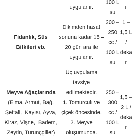
100 L
uygulanır.
r
su
200 –
1 –
Dikimden hasat
250
1,5 L
Fidanlık, Süs
sonuna kadar 15 –
cc /
/
Bitkileri vb.
20 gün ara ile
100 L
deka
uygulanır.
su
r
Üç uygulama
tavsiye
Meyve Ağaçlarında
edilmektedir.
250 –
1,5 –
(Elma, Armut, Bağ,
1. Tomurcuk ve
300
2 L /
Şeftali, Kayısı, Ayva,
çiçek öncesinde.
cc /
deka
Kiraz, Vişne, Badem,
2. Meyve
100 L
r
Zeytin, Turunçgiller)
oluşumunda.
su