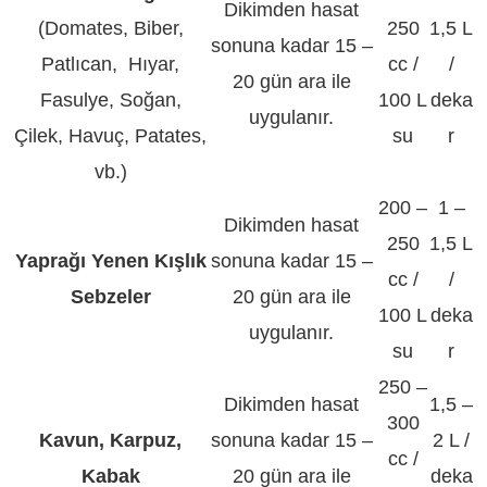
Dikimden hasat
(Domates, Biber,
250
1,5 L
sonuna kadar 15 –
Patlıcan, Hıyar,
cc /
/
20 gün ara ile
Fasulye, Soğan,
100 L
deka
uygulanır.
Çilek, Havuç, Patates,
su
r
vb.)
200 –
1 –
Dikimden hasat
250
1,5 L
Yaprağı Yenen Kışlık
sonuna kadar 15 –
cc /
/
Sebzeler
20 gün ara ile
100 L
deka
uygulanır.
su
r
250 –
Dikimden hasat
1,5 –
300
Kavun, Karpuz,
sonuna kadar 15 –
2 L /
cc /
Kabak
20 gün ara ile
deka