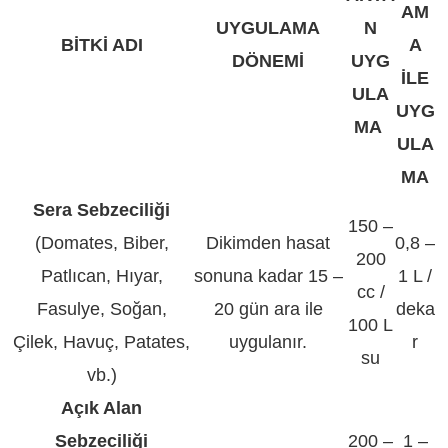
AM
UYGULAMA
N
BİTKİ ADI
A
DÖNEMİ
UYG
İLE
ULA
UYG
MA
ULA
MA
Sera Sebzeciliği
150 –
(Domates, Biber,
Dikimden hasat
0,8 –
200
Patlıcan, Hıyar,
sonuna kadar 15 –
1 L /
cc /
Fasulye, Soğan,
20 gün ara ile
deka
100 L
Çilek, Havuç, Patates,
uygulanır.
r
su
vb.)
Açık Alan
Sebzeciliği
200 –
1 –