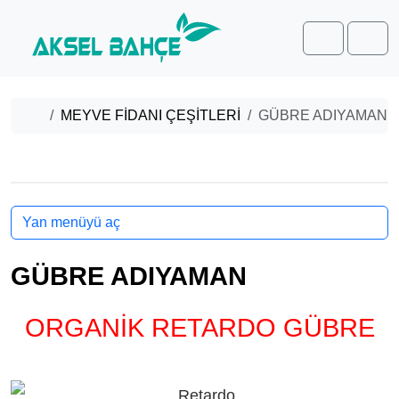
Skip to content
Skip to footer
Cart
Men
Home
MEYVE FİDANI ÇEŞİTLERİ
GÜBRE ADIYAMAN
Yan menüyü aç
GÜBRE ADIYAMAN
ORGANİK RETARDO GÜBRE
ADIYAMAN