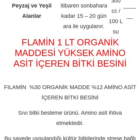
300
Peyzaj ve Yeşil
itibaren sonbahara
____
cc /
Alanlar
kadar 15 – 20 gün
__
100 L
ara ile uygulanır.
su
FLAMİN 1 LT ORGANİK
MADDESİ YÜKSEK AMİNO
ASİT İÇEREN BİTKİ BESİNİ
ADIYAMAN
FILAMİN %30 ORGANİK MADDE %12 AMİNO ASİT
İÇEREN BİTKİ BESİNİ
Sıvı bitki besleme ürünü. Amino asit ihtiva
etmektedir.
Bu sayede uygulandığı kültür bitkilerinde strese bağlı