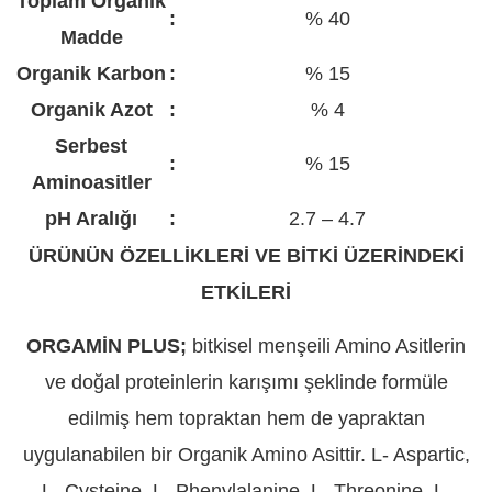
Toplam Organik
:
% 40
Madde
Organik Karbon
:
% 15
Organik Azot
:
% 4
Serbest
:
% 15
Aminoasitler
pH Aralığı
:
2.7 – 4.7
ÜRÜNÜN ÖZELLİKLERİ VE BİTKİ ÜZERİNDEKİ
ETKİLERİ
ORGAMİN PLUS;
bitkisel menşeili Amino Asitlerin
ve doğal proteinlerin karışımı şeklinde formüle
edilmiş hem topraktan hem de yapraktan
uygulanabilen bir Organik Amino Asittir. L- Aspartic,
L- Cysteine, L- Phenylalanine, L- Threonine, L-