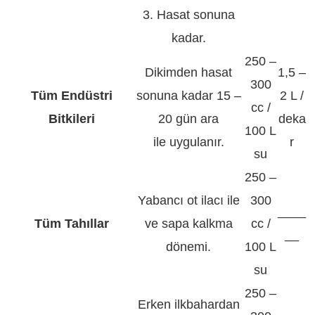
3. Hasat sonuna
kadar.
250 –
Dikimden hasat
1,5 –
300
Tüm Endüstri
sonuna kadar 15 –
2 L /
cc /
Bitkileri
20 gün ara
deka
100 L
ile uygulanır.
r
su
250 –
Yabancı ot ilacı ile
300
____
Tüm Tahıllar
ve sapa kalkma
cc /
__
dönemi.
100 L
su
250 –
Erken ilkbahardan