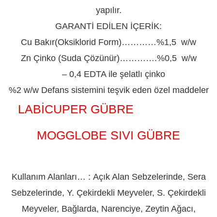
yapılır.
GARANTİ EDİLEN İÇERİK:
Cu Bakır(Oksiklorid Form)…………%1,5 w/w
Zn Çinko (Suda Çözünür)………….%0,5 w/w
– 0,4 EDTA ile şelatlı çinko
%2 w/w Defans sistemini teşvik eden özel maddeler
LABİCUPER GÜBRE
ADIYAMAN
MOGGLOBE SIVI GÜBRE
ADIYAMAN
Kullanım Alanları… : Açık Alan Sebzelerinde, Sera
Sebzelerinde, Y. Çekirdekli Meyveler, S. Çekirdekli
Meyveler, Bağlarda, Narenciye, Zeytin Ağacı,