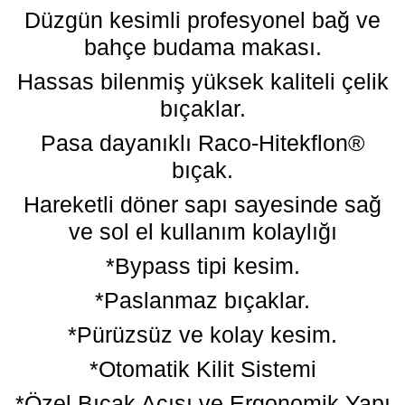
Düzgün kesimli profesyonel bağ ve
bahçe budama makası.
Hassas bilenmiş yüksek kaliteli çelik
bıçaklar.
Pasa dayanıklı Raco-Hitekflon®
bıçak.
Hareketli döner sapı sayesinde sağ
ve sol el kullanım kolaylığı
*Bypass tipi kesim.
*Paslanmaz bıçaklar.
*Pürüzsüz ve kolay kesim.
*Otomatik Kilit Sistemi
*Özel Bıçak Açısı ve Ergonomik Yapı