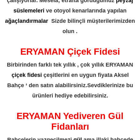
çalışıyorlar. Mesela; etrafta gördüğümüz
peyzaj
süslemeleri
ve otoyol kenarlarında yapılan
ağaçlandırmalar
Sizde bilinçli müşterilerimizden
olun .
ERYAMAN Çiçek Fidesi
Birbirinden farklı tek yıllık , çok yıllık ERYAMAN
çiçek fidesi
çeşitlerini en uygun fiyata Aksel
Bahçe ‘ den satın alabilirsiniz.Sevdiklerinize bu
ürünleri hediye edebilirsiniz.
ERYAMAN Yediveren Gül
Fidanları
Bahçelerin vazgeçilmezi
gül
ama illaki bahçede