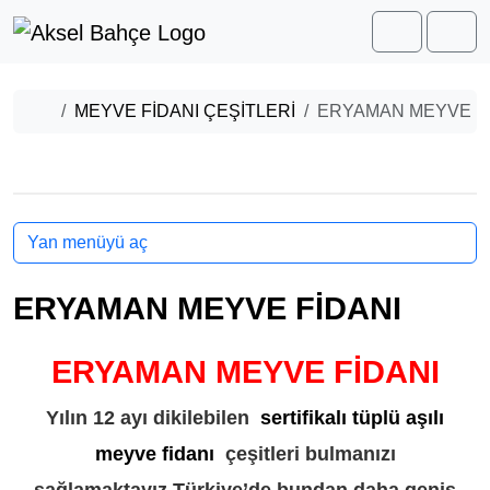
Skip to content
Skip to footer
Cart
Men
Home
MEYVE FİDANI ÇEŞİTLERİ
ERYAMAN MEYVE F
Yan menüyü aç
ERYAMAN MEYVE FİDANI
ERYAMAN MEYVE FİDANI
Yılın 12 ayı dikilebilen
sertifikalı tüplü aşılı
meyve fidanı
çeşitleri bulmanızı
sağlamaktayız.Türkiye’de bundan daha geniş