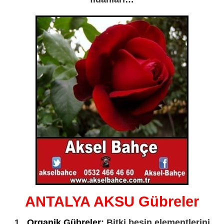
ANTALYA AKSU Gübreler
1 .
Organik Gübreler
: Bitki besin elementlerini