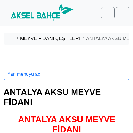
Skip to content
Skip to footer
Cart
Men
Home
MEYVE FİDANI ÇEŞİTLERİ
ANTALYA AKSU MEY
Yan menüyü aç
ANTALYA AKSU MEYVE
FİDANI
ANTALYA AKSU MEYVE
FİDANI