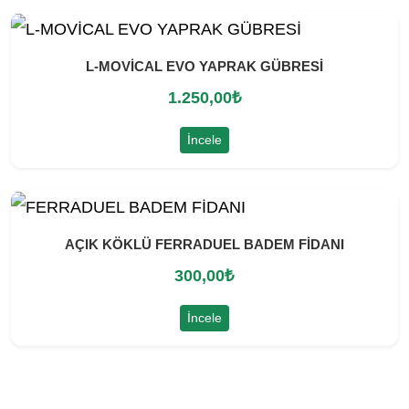
i
i
y
y
L-MOVİCAL EVO YAPRAK GÜBRESİ
a
a
1.250,00
₺
t
t
:
:
İncele
7
6
0
5
0
0
AÇIK KÖKLÜ FERRADUEL BADEM FİDANI
,
,
300,00
₺
0
0
0
0
İncele
₺
₺
.
.