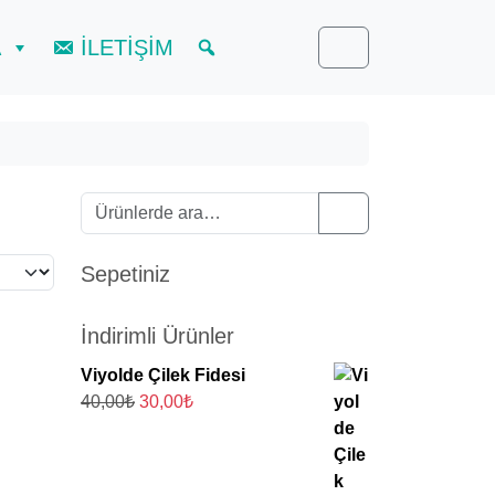
A
İLETİŞİM
Cart
Ara:
Search
Sepetiniz
İndirimli Ürünler
Viyolde Çilek Fidesi
O
Ş
40,00
₺
30,00
₺
r
u
i
a
j
n