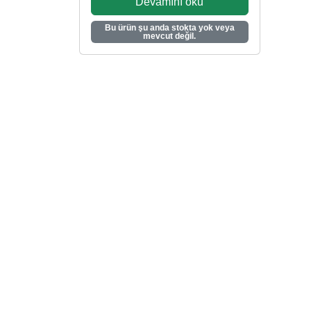
Devamını oku
Bu ürün şu anda stokta yok veya
mevcut değil.