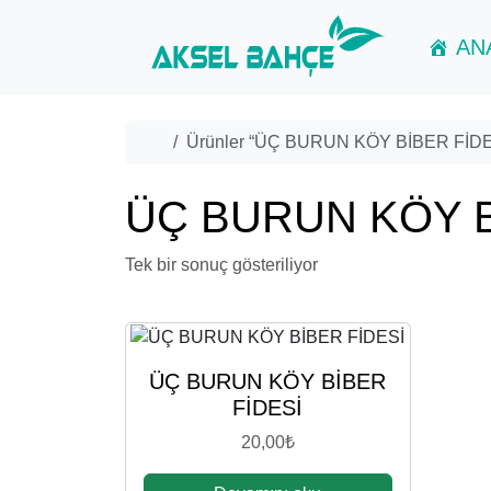
Skip to content
Skip to footer
AN
Home
Ürünler “ÜÇ BURUN KÖY BİBER FİDESİ”
ÜÇ BURUN KÖY B
Tek bir sonuç gösteriliyor
ÜÇ BURUN KÖY BİBER
FİDESİ
20,00
₺