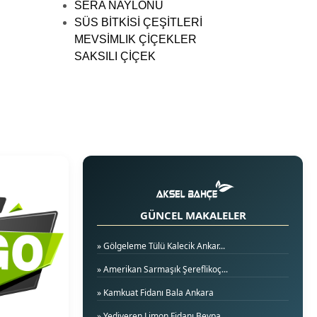
SERA NAYLONU
SÜS BİTKİSİ ÇEŞİTLERİ
MEVSİMLIK ÇİÇEKLER
SAKSILI ÇİÇEK
GÜNCEL MAKALELER
» Gölgeleme Tülü Kalecik Ankar...
» Amerikan Sarmaşık Şereflikoç...
» Kamkuat Fidanı Bala Ankara
» Yediveren Limon Fidanı Beypa...