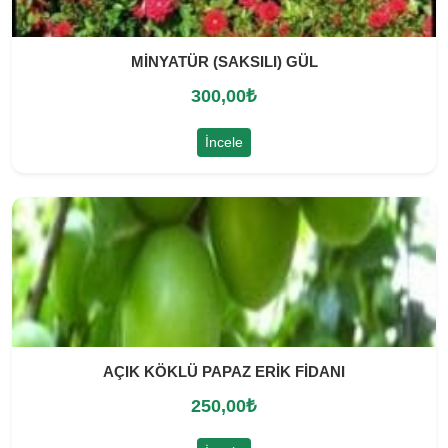
MİNYATÜR (SAKSILI) GÜL
300,00
₺
İncele
AÇIK KÖKLÜ PAPAZ ERİK FİDANI
250,00
₺