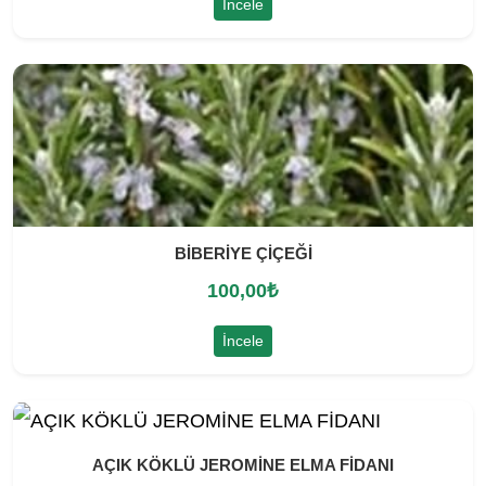
İncele
BİBERİYE ÇİÇEĞİ
100,00
₺
İncele
AÇIK KÖKLÜ JEROMİNE ELMA FİDANI