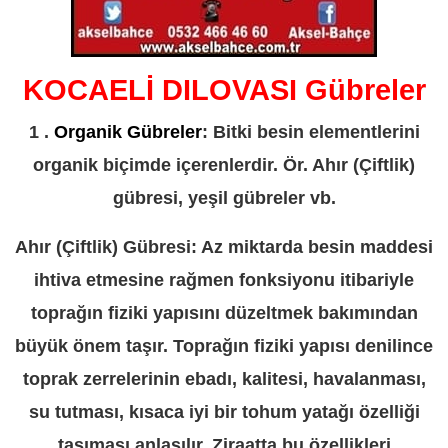
KOCAELİ DILOVASI Gübreler
1 .
Organik Gübreler
: Bitki besin elementlerini
organik biçimde içerenlerdir. Ör. Ahır (Çiftlik)
gübresi, yeşil gübreler vb.
Ahır (Çiftlik) Gübresi: Az miktarda besin maddesi
ihtiva etmesine rağmen fonksiyonu itibariyle
toprağın fiziki yapısını düzeltmek bakımından
büyük önem taşır. Toprağın fiziki yapısı denilince
toprak zerrelerinin ebadı, kalitesi, havalanması,
su tutması, kısaca iyi bir tohum yatağı özelliği
taşıması anlaşılır. Ziraatta bu özellikleri