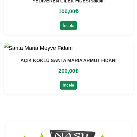
YEDİVEREN ÇİLEK FİDESİ saksılı
100,00
₺
İncele
AÇIK KÖKLÜ SANTA MARİA ARMUT FİDANI
200,00
₺
İncele