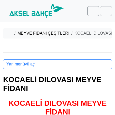
Skip to content
Skip to footer
Cart
Men
Home
MEYVE FİDANI ÇEŞİTLERİ
KOCAELİ DILOVASI 
Yan menüyü aç
KOCAELİ DILOVASI MEYVE
FİDANI
KOCAELİ DILOVASI MEYVE
FİDANI