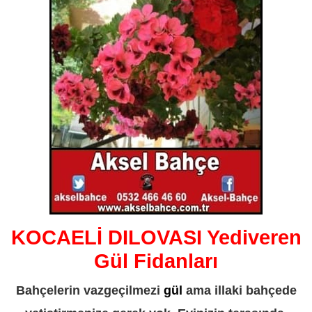
KOCAELİ DILOVASI Yediveren
Gül Fidanları
Bahçelerin vazgeçilmezi
gül
ama illaki bahçede