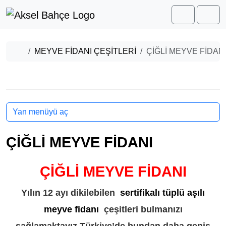
Skip to content
Skip to footer
Cart
Men
Home
MEYVE FİDANI ÇEŞİTLERİ
ÇİĞLİ MEYVE FİDAN
Yan menüyü aç
ÇİĞLİ MEYVE FİDANI
ÇİĞLİ MEYVE FİDANI
Yılın 12 ayı dikilebilen
sertifikalı tüplü aşılı
meyve fidanı
çeşitleri bulmanızı
sağlamaktayız.Türkiye’de bundan daha geniş