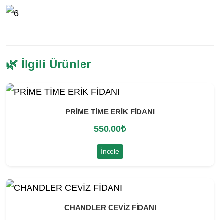
🌿 İlgili Ürünler
PRİME TİME ERİK FİDANI
550,00
₺
İncele
CHANDLER CEVİZ FİDANI