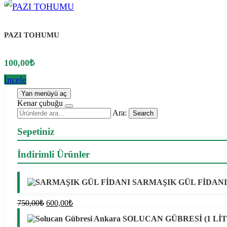
PAZI TOHUMU
100,00
₺
İncele
Yan menüyü aç
Kenar çubuğu
Ara:
Search
Sepetiniz
İndirimli Ürünler
SARMAŞIK GÜL FİDANI
Orijinal
Şu
750,00
₺
600,00
₺
fiyat:
andaki
SOLUCAN GÜBRESİ (1 Lİ
fiyat:
750,00₺.