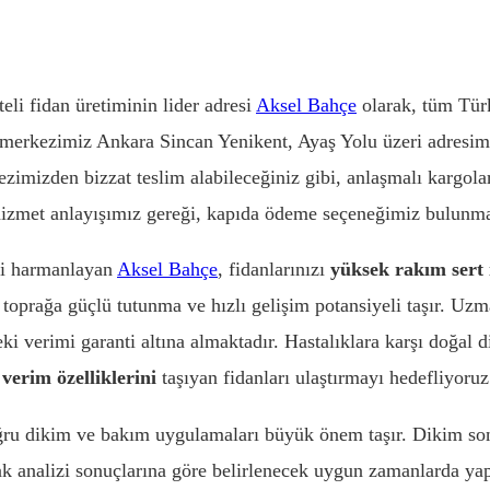
eli fidan üretiminin lider adresi
Aksel Bahçe
olarak, tüm Türk
erkezimiz Ankara Sincan Yenikent, Ayaş Yolu üzeri adresimiz
ezimizden bizzat teslim alabileceğiniz gibi, anlaşmalı kargola
 hizmet anlayışımız gereği, kapıda ödeme seçeneğimiz bulunm
eyi harmanlayan
Aksel Bahçe
, fidanlarınızı
yüksek rakım sert 
 toprağa güçlü tutunma ve hızlı gelişim potansiyeli taşır. Uzm
 verimi garanti altına almaktadır. Hastalıklara karşı doğal dire
verim özelliklerini
taşıyan fidanları ulaştırmayı hedefliyoruz
oğru dikim ve bakım uygulamaları büyük önem taşır. Dikim sonr
ak analizi sonuçlarına göre belirlenecek uygun zamanlarda ya