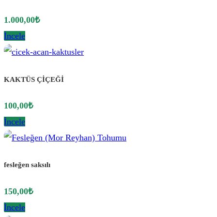
1.000,00
₺
İncele
KAKTÜS ÇİÇEĞİ
100,00
₺
İncele
fesleğen saksılı
150,00
₺
İncele