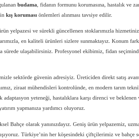
ygulanan
budama
, fidanın formunu korumasına, hastalık ve za
çin
kış koruması
önlemleri alınması tavsiye edilir.
ürün yelpazesi ve sürekli güncellenen stoklarımızla hizmetinizd
larımızla, en kaliteli ürünleri sizlere sunmaktayız. Konum fa
sa sürede ulaşabilirsiniz. Profesyonel ekibimiz, fidan seçim
izle sektörde güvenin adresiyiz. Üreticiden direkt satış avanta
nımız, ziraat mühendisleri kontrolünde, en modern tarım teknikle
k adaptasyon yeteneği, hastalıklara karşı direnci ve beklenen
 yatırım yapmanıza yardımcı oluyoruz.
Aksel Bahçe olarak yanınızdayız. Geniş ürün yelpazemiz, uzm
lışıyoruz. Türkiye’nin her köşesindeki çiftçilerimiz ve bahçe s