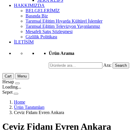
SERA KLİPS
HAKKIMIZDA
BELGELERİMİZ
Basında Biz
Tarımsal Eğitim Hıyarda Kültürel İşlemler
Tarımsal Eğitim Televizyon Yayınlarımız
Mesafeli Satış Sözleşmesi
Gizlilik Politikası
İLETİŞİM
Ürün Arama
Ara:
Search
Cart
Menu
Hesap
Loading...
Sepet
Home
Ürün Tanıtımları
Ceviz Fidanı Evren Ankara
Ceviz Fidanı Evren Ankara