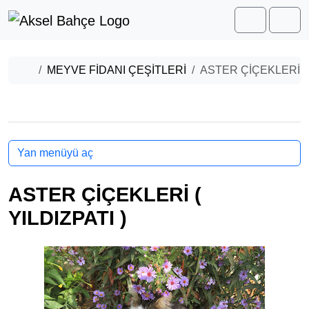
Skip to content
Skip to footer
Cart
Men
Home
MEYVE FİDANI ÇEŞİTLERİ
ASTER ÇİÇEKLERİ ( 
Yan menüyü aç
ASTER ÇİÇEKLERİ (
YILDIZPATI )