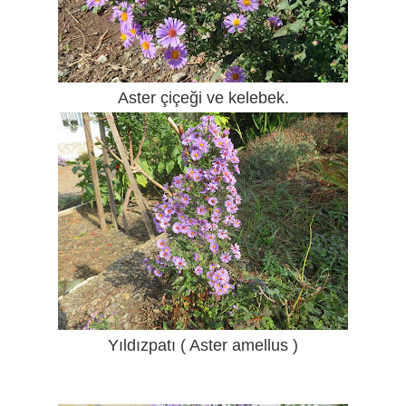
Aster çiçeği ve kelebek.
Yıldızpatı ( Aster amellus )