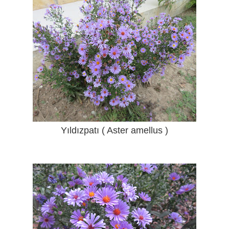
Yıldızpatı ( Aster amellus )