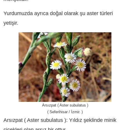
Yurdumuzda ayrıca doğal olarak şu aster türleri
yetişir.
Arsızpat ( Aster subulatus )
( Seferihisar / İzmir. )
Arsızpat ( Aster subulatus ): Yıldız şeklinde minik
çiçekleri olan arsız bir ottur.