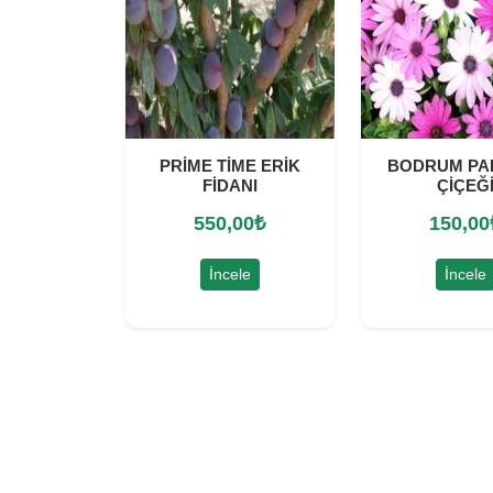
PRİME TİME ERİK
BODRUM PA
FİDANI
ÇİÇEĞ
550,00
₺
150,00
İncele
İncele