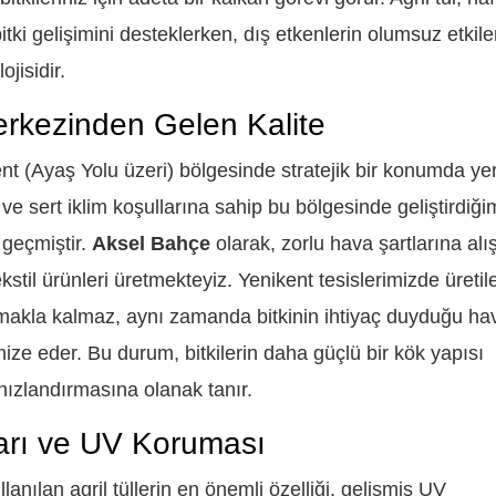
i gelişimini desteklerken, dış etkenlerin olumsuz etkiler
jisidir.
erkezinden Gelen Kalite
nt (Ayaş Yolu üzeri) bölgesinde stratejik bir konumda ye
ve sert iklim koşullarına sahip bu bölgesinde geliştirdiği
 geçmiştir.
Aksel Bahçe
olarak, zorlu hava şartlarına alı
kstil ürünleri üretmekteyiz. Yenikent tesislerimizde üretil
amakla kalmaz, aynı zamanda bitkinin ihtiyaç duyduğu ha
ze eder. Bu durum, bitkilerin daha güçlü bir kök yapısı
ızlandırmasına olanak tanır.
ları ve UV Koruması
nılan agril tüllerin en önemli özelliği, gelişmiş UV