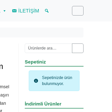
A
İLETİŞİM
Cart
Ara:
Search
Sepetiniz
m
Sepetinizde ürün
bulunmuyor.
imsel
aşırı
dan
İndirimli Ürünler
if