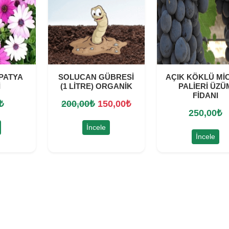
PATYA
SOLUCAN GÜBRESİ
AÇIK KÖKLÜ Mİ
İ
(1 LİTRE) ORGANİK
PALİERİ ÜZÜ
FİDANI
O
Ş
₺
200,00
₺
150,00
₺
250,00
₺
r
u
İncele
i
a
İncele
j
n
i
d
n
a
a
k
l
i