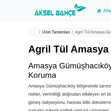
Skip to content
Skip to footer
AN
Home
Ürün Tanıtımları
Agril Tül Amasya G
Agril Tül Amasy
Amasya Gümüşhacıköy A
Koruma
Amasya Gümüşhacıköy bölgesinde tarımsal ü
riskler, verimliliği doğrudan etkileyen en b
güneş radyasyonu, hassas bitki dokularına 
sunulan yüksek kaliteli agril tül çözümleri, b