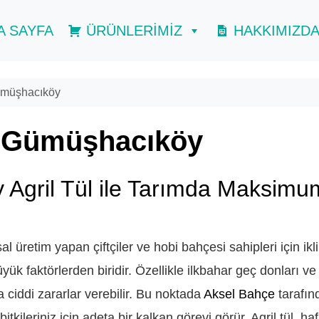
A SAYFA
ÜRÜNLERİMİZ
HAKKIMIZD
ümüşhacıköy
a Gümüşhacıköy
gril Tül ile Tarımda Maksimu
retim yapan çiftçiler ve hobi bahçesi sahipleri için ikl
üyük faktörlerden biridir. Özellikle ilkbahar geç donları ve 
ciddi zararlar verebilir. Bu noktada
Aksel Bahçe
tarafın
itkileriniz için adeta bir kalkan görevi görür. Agril tül, haf