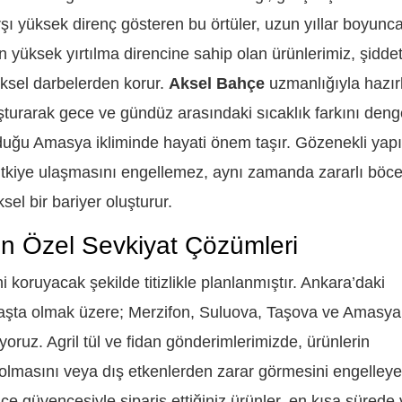
rşı yüksek direnç gösteren bu örtüler, uzun yıllar boyunc
 yüksek yırtılma direncine sahip olan ürünlerimiz, şiddet
ziksel darbelerden korur.
Aksel Bahçe
uzmanlığıyla hazır
luşturarak gece ve gündüz arasındaki sıcaklık farkını deng
olduğu Amasya ikliminde hayati önem taşır. Gözenekli yapı
kiye ulaşmasını engellemez, aynı zamanda zararlı böce
sel bir bariyer oluşturur.
 Özel Sevkiyat Çözümleri
ni koruyacak şekilde titizlikle planlanmıştır. Ankara’daki
ta olmak üzere; Merzifon, Suluova, Taşova ve Amasya
iyoruz. Agril tül ve fidan gönderimlerimizde, ürünlerin
olmasını veya dış etkenlerden zarar görmesini engelleye
e güvencesiyle sipariş ettiğiniz ürünler, en kısa sürede v