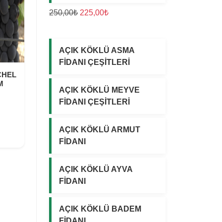
0
0
O
Ş
250,00
₺
225,00
₺
,
,
r
u
0
0
i
a
0
0
j
n
AÇIK KÖKLÜ ASMA
₺
₺
i
d
FİDANI ÇEŞİTLERİ
.
.
n
a
CHEL
M
a
k
AÇIK KÖKLÜ MEYVE
l
i
FİDANI ÇEŞİTLERİ
f
f
i
i
AÇIK KÖKLÜ ARMUT
y
y
FİDANI
a
a
t
t
:
:
AÇIK KÖKLÜ AYVA
2
2
FİDANI
5
2
0
5
AÇIK KÖKLÜ BADEM
,
,
FİDANI