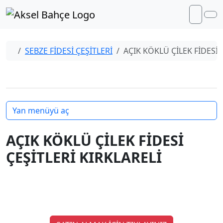
Skip to content
Skip to footer
Me
Cart
Home
SEBZE FİDESİ ÇEŞİTLERİ
AÇIK KÖKLÜ ÇİLEK FİDESİ 
Yan menüyü aç
AÇIK KÖKLÜ ÇİLEK FİDESİ
ÇEŞİTLERİ KIRKLARELİ
AÇIK KÖKLÜ ÇİLEK FİDESİ
ÇEŞİTLERİ KIRKLARELİ