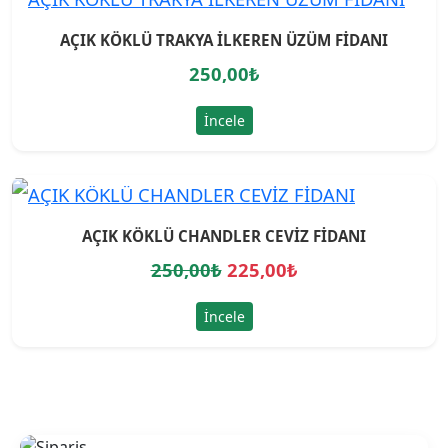
AÇIK KÖKLÜ TRAKYA İLKEREN ÜZÜM FİDANI
250,00
₺
İncele
AÇIK KÖKLÜ CHANDLER CEVİZ FİDANI
O
Ş
250,00
₺
225,00
₺
r
u
İncele
i
a
j
n
i
d
n
a