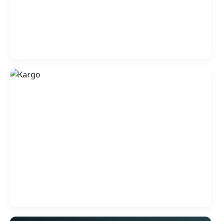
₺
₺
.
.