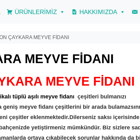
A
ÜRÜNLERİMİZ
HAKKIMIZDA
ON ÇAYKARA MEYVE FİDANI
RA MEYVE FİDANI
YKARA MEYVE FİDANI
ikalı tüplü aşılı meyve fidanı
çeşitleri bulmanızı
geniş meyve fidanı çeşitlerini bir arada bulamazsın
eni çeşitler eklenmektedir.Dilerseniz saksı içerisinde
z bahçenizde yetiştirmeniz mümkündür. Biz sizlere sa
amanlarda ortaya çıkabilecek sorunlar hakkında da bi