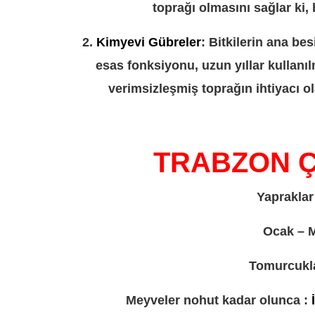
toprağı olmasını sağlar ki, 
2.
Kimyevi Gübreler
: Bitkilerin ana be
esas fonksiyonu, uzun yıllar kullan
verimsizleşmiş toprağın ihtiyacı o
TRABZON ÇA
Yapraklar
Ocak – M
Tomurcukla
Meyveler nohut kadar olunca :