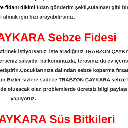
e fidanı dikimi
fidan gönderim şekli,sulaması gibi bi
 almak için bizi arayabilirsiniz.
YKARA Sebze Fidesi
tiştirmek istiyorsanız işte aradığınız TRABZON ÇAY
terseniz saksıda balkonunuzda, terasınız da ev içeri
yetiştirin.Çocuklarınıza dalından sebze koparma fırsat
olun.Bizler sizlere sadece TRABZON ÇAYKARA
sebze 
rde oluşacak olan problemlerde ücretsiz bilgi paylaş
yapıyoruz.
YKARA Süs Bitkileri