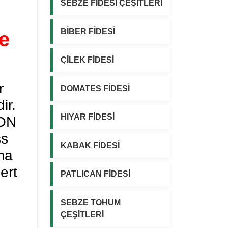
SEBZE FİDESİ ÇEŞİTLERİ
BİBER FİDESİ
e
ÇİLEK FİDESİ
r
DOMATES FİDESİ
ir.
HIYAR FİDESİ
ZON
ss
KABAK FİDESİ
ma
ert
PATLICAN FİDESİ
SEBZE TOHUM
ÇEŞİTLERİ