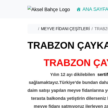
Skip to content
Skip to footer
ANA SAYF
Home
MEYVE FİDANI ÇEŞİTLERİ
TRABZ
TRABZON ÇAYKA
TRABZON ÇA
Yılın 12 ayı dikilebilen
sertif
sağlamaktayız.Türkiye’de bundan daha 
daim satışı yapılan meyve fidanlarına y
terasta balkonda yetiştirin dilerseni
meyve fidanı satmıyoruz ilerleyen z