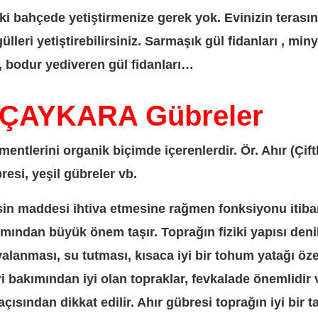
ki bahçede yetiştirmenize gerek yok. Evinizin terası
eri yetiştirebilirsiniz. Sarmaşık gül fidanları , miny
 , bodur yediveren gül fidanları…
ÇAYKARA Gübreler
ementlerini organik biçimde içerenlerdir. Ör. Ahır (Çiftl
resi, yeşil gübreler vb.
esin maddesi ihtiva etmesine rağmen fonksiyonu itiba
ımından büyük önem taşır. Toprağın fiziki yapısı deni
valanması, su tutması, kısaca iyi bir tohum yatağı öze
eri bakımından iyi olan topraklar, fevkalade önemlidir
açısından dikkat edilir. Ahır gübresi toprağın iyi bir t