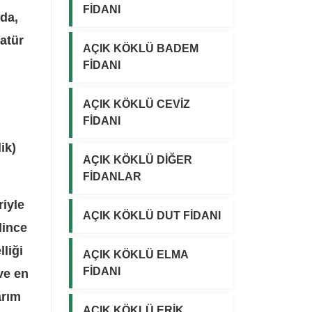
3
2
FİDANI
nda,
,
,
5
5
0
0
atür
,
,
AÇIK KÖKLÜ BADEM
0
0
0
0
FİDANI
₺
₺
0
0
.
.
₺
₺
AÇIK KÖKLÜ CEVİZ
.
.
FİDANI
ik)
AÇIK KÖKLÜ DİĞER
FİDANLAR
riyle
AÇIK KÖKLÜ DUT FİDANI
lince
lliği
AÇIK KÖKLÜ ELMA
FİDANI
 ve en
arım
AÇIK KÖKLÜ ERİK