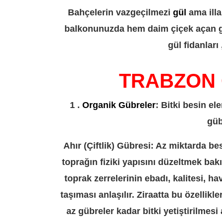
Bahçelerin vazgeçilmezi
gül
ama illa
balkonunuzda hem daim çiçek açan güll
gül fidanları
TRABZON 
1 .
Organik Gübreler
: Bitki besin el
güb
Ahır (Çiftlik) Gübresi: Az miktarda b
toprağın fiziki yapısını düzeltmek bak
toprak zerrelerinin ebadı, kalitesi, ha
taşıması anlaşılır. Ziraatta bu özellikl
az gübreler kadar bitki yetiştirilmesi 