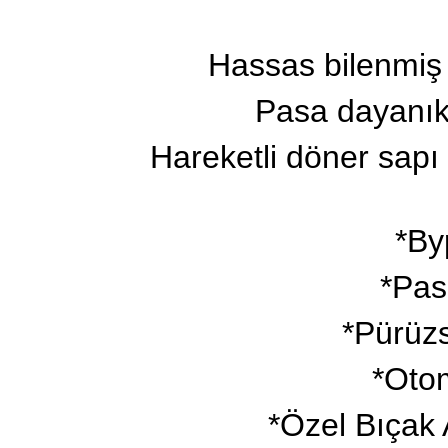
Hassas bilenmiş y
Pasa dayanıkl
Hareketli döner sapı
*By
*Pas
*Pürüzs
*Otom
*Özel Bıçak 