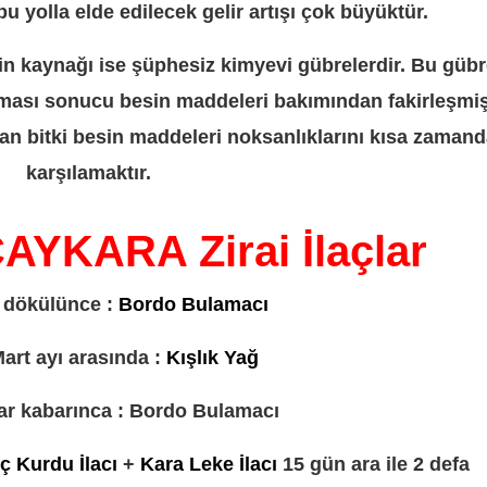
bu yolla elde edilecek gelir artışı çok büyüktür.
sin kaynağı ise şüphesiz kimyevi gübrelerdir. Bu gübr
ılması sonucu besin maddeleri bakımından fakirleşmi
lan bitki besin maddeleri noksanlıklarını kısa zaman
karşılamaktır.
YKARA Zirai İlaçlar
 dökülünce :
Bordo Bulamacı
art ayı arasında :
Kışlık Yağ
r kabarınca : Bordo Bulamacı
İç Kurdu İlacı
+
Kara Leke İlacı
15 gün ara ile 2 defa