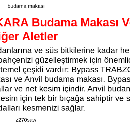
ARA Budama Makası V
ğer Aletler
danlarına ve süs bitkilerine kadar he
hçenizi güzelleştirmek için önemlid
 temel çeşidi vardır: Bypass TRAB
ası
ve Anvil budama makası. Bypa
lar ve net kesim içindir. Anvil buda
sim için tek bir bıçağa sahiptir ve s
dalları kesmenizi sağlar.