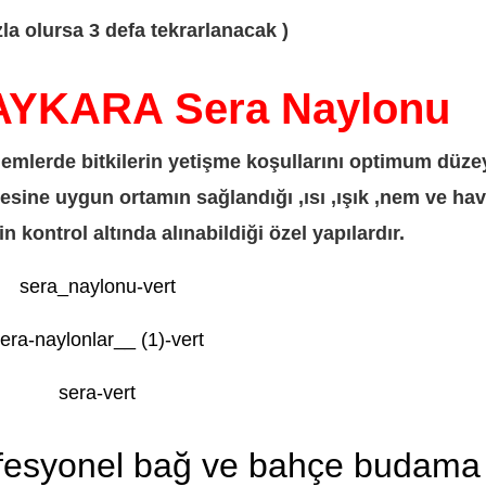
zla olursa 3 defa tekrarlanacak )
YKARA Sera Naylonu
önemlerde bitkilerin yetişme koşullarını optimum düz
esine uygun ortamın sağlandığı ,ısı ,ışık ,nem ve ha
n kontrol altında alınabildiği özel yapılardır.
ofesyonel bağ ve bahçe budama