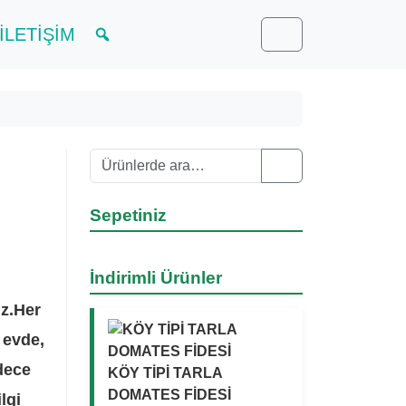
İLETİŞİM
Cart
Ara:
Search
Sepetiniz
İndirimli Ürünler
ız.Her
 evde,
dece
KÖY TİPİ TARLA
DOMATES FİDESİ
lgi