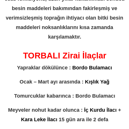
besin maddeleri bakımından fakirleşmiş ve
verimsizleşmiş toprağın ihtiyacı olan bitki besin
maddeleri noksanlıklarını kısa zamanda
karşılamaktır.
TORBALI Zirai İlaçlar
Yapraklar dökülünce :
Bordo Bulamacı
Ocak – Mart ayı arasında :
Kışlık Yağ
Tomurcuklar kabarınca : Bordo Bulamacı
Meyveler nohut kadar olunca :
İç Kurdu İlacı
+
Kara Leke İlacı
15 gün ara ile 2 defa