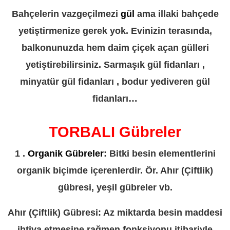
Bahçelerin vazgeçilmezi
gül
ama illaki bahçede
yetiştirmenize gerek yok. Evinizin terasında,
balkonunuzda hem daim çiçek açan gülleri
yetiştirebilirsiniz. Sarmaşık gül fidanları ,
minyatür gül fidanları , bodur yediveren gül
fidanları…
TORBALI Gübreler
1 .
Organik Gübreler
: Bitki besin elementlerini
organik biçimde içerenlerdir. Ör. Ahır (Çiftlik)
gübresi, yeşil gübreler vb.
Ahır (Çiftlik) Gübresi: Az miktarda besin maddesi
ihtiva etmesine rağmen fonksiyonu itibariyle