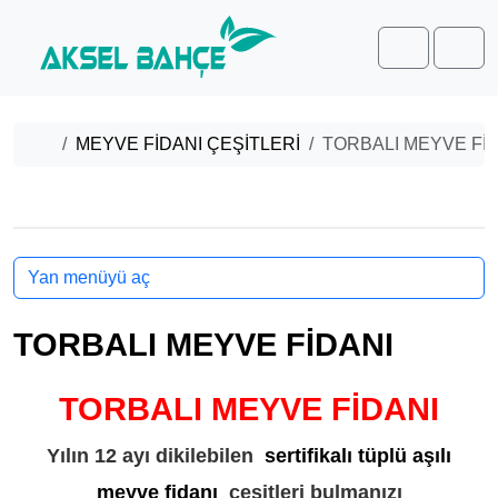
Skip to content
Skip to footer
Cart
Men
Home
MEYVE FİDANI ÇEŞİTLERİ
TORBALI MEYVE Fİ
Yan menüyü aç
TORBALI MEYVE FİDANI
TORBALI MEYVE FİDANI
Yılın 12 ayı dikilebilen
sertifikalı tüplü aşılı
meyve fidanı
çeşitleri bulmanızı