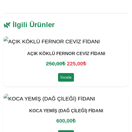
🌿 İlgili Ürünler
AÇIK KÖKLÜ FERNOR CEVİZ FİDANI
O
Ş
250,00
₺
225,00
₺
r
u
İncele
i
a
j
n
i
d
KOCA YEMİŞ (DAĞ ÇİLEĞİ) FİDANI
n
a
600,00
₺
a
k
l
i