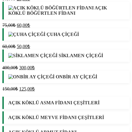
fiyat:
andaki
AÇIK
fiyat:
30,00₺.
KÖKLÜ BÖĞÜRTLEN FİDANI
25,00₺.
Orijinal
Şu
75,00
₺
60,00
₺
fiyat:
andaki
ÇUHA ÇİÇEĞİ
fiyat:
75,00₺.
60,00₺.
Orijinal
Şu
60,00
₺
50,00
₺
fiyat:
andaki
SİKLAMEN ÇİÇEĞİ
fiyat:
60,00₺.
50,00₺.
Orijinal
Şu
400,00
₺
300,00
₺
fiyat:
andaki
ONBİR AY ÇİÇEĞİ
fiyat:
400,00₺.
300,00₺.
Orijinal
Şu
150,00
₺
125,00
₺
fiyat:
andaki
fiyat:
150,00₺.
AÇIK KÖKLÜ ASMA FİDANI ÇEŞİTLERİ
125,00₺.
AÇIK KÖKLÜ MEYVE FİDANI ÇEŞİTLERİ