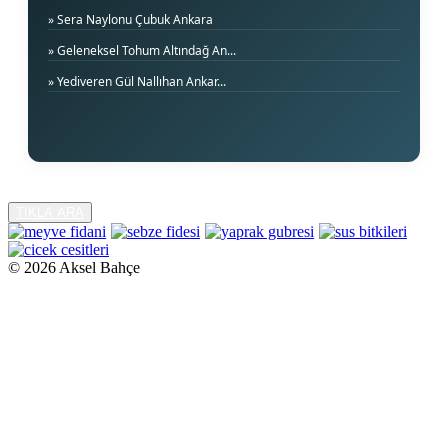
» Sera Naylonu Çubuk Ankara
» Geleneksel Tohum Altındağ An...
» Yediveren Gül Nallıhan Ankar...
TIKLA ARA
©
2026 Aksel Bahçe