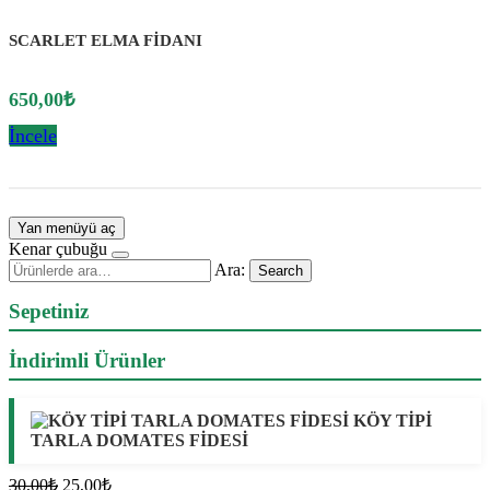
SCARLET ELMA FİDANI
650,00
₺
İncele
Yan menüyü aç
Kenar çubuğu
Ara:
Search
Sepetiniz
İndirimli Ürünler
KÖY TİPİ
TARLA DOMATES FİDESİ
Orijinal
Şu
30,00
₺
25,00
₺