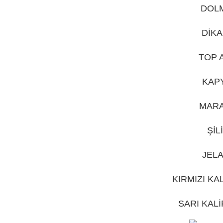
DOLM
DİKA
TOP 
KAPY
MARA
ŞİL
JELA
KIRMIZI KA
SARI KALİ