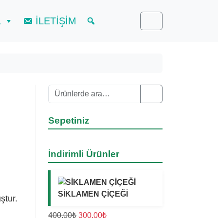
A
İLETİŞİM
Cart
Ara:
Search
Sepetiniz
İndirimli Ürünler
SİKLAMEN ÇİÇEĞİ
ştur.
O
Ş
400,00
₺
300,00
₺