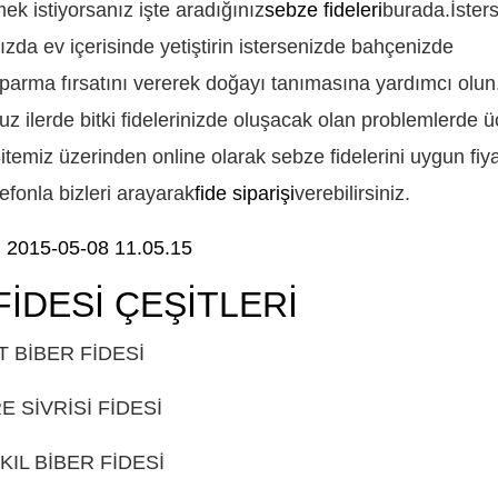
mek istiyorsanız işte aradığınız
sebze fideleri
burada.İster
zda ev içerisinde yetiştirin istersenizde bahçenizde
oparma fırsatını vererek doğayı tanımasına yardımcı olun
z ilerde bitki fidelerinizde oluşacak olan problemlerde ü
temiz üzerinden online olarak sebze fidelerini uygun fiya
elefonla bizleri arayarak
fide siparişi
verebilirsiniz.
FİDESİ ÇEŞİTLERİ
GÜDÜL
T BİBER FİDESİ
GÜDÜL
 SİVRİSİ FİDESİ
GÜDÜL
 KIL BİBER FİDESİ
GÜDÜL