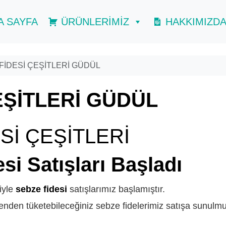
A SAYFA
ÜRÜNLERİMİZ
HAKKIMIZD
FİDESİ ÇEŞİTLERİ GÜDÜL
EŞİTLERİ GÜDÜL
Sİ ÇEŞİTLERİ
GÜDÜL
si Satışları Başladı
riyle
sebze fidesi
satışlarımız başlamıştır.
nden tüketebileceğiniz sebze fidelerimiz satışa sunulmu