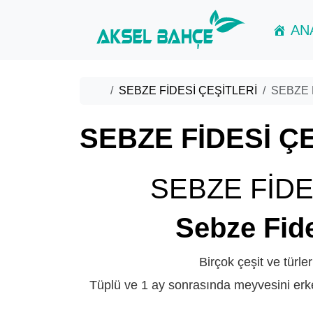
Skip to content
Skip to footer
AN
Home
SEBZE FİDESİ ÇEŞİTLERİ
SEBZE 
SEBZE FİDESİ Ç
SEBZE FİDE
Sebze Fide
Birçok çeşit ve türle
Tüplü ve 1 ay sonrasında meyvesini erke