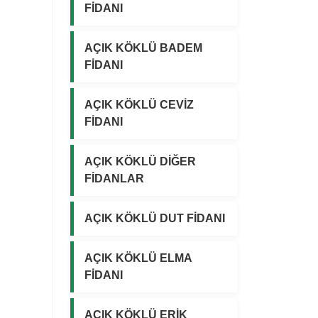
3
2
FİDANI
0
5
,
,
AÇIK KÖKLÜ BADEM
0
0
FİDANI
0
0
₺
₺
AÇIK KÖKLÜ CEVİZ
.
.
FİDANI
AÇIK KÖKLÜ DİĞER
FİDANLAR
AÇIK KÖKLÜ DUT FİDANI
AÇIK KÖKLÜ ELMA
FİDANI
AÇIK KÖKLÜ ERİK