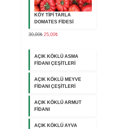
0
0
a
a
0
0
t
t
KÖY TİPİ TARLA
,
,
:
:
DOMATES FİDESİ
0
0
3
2
0
0
0
0
O
Ş
30,00
₺
25,00
₺
₺
₺
,
,
r
u
.
.
0
0
i
a
0
0
j
n
AÇIK KÖKLÜ ASMA
₺
₺
i
d
FİDANI ÇEŞİTLERİ
.
.
n
a
a
k
AÇIK KÖKLÜ MEYVE
l
i
FİDANI ÇEŞİTLERİ
f
f
i
i
AÇIK KÖKLÜ ARMUT
y
y
FİDANI
a
a
t
t
:
:
AÇIK KÖKLÜ AYVA