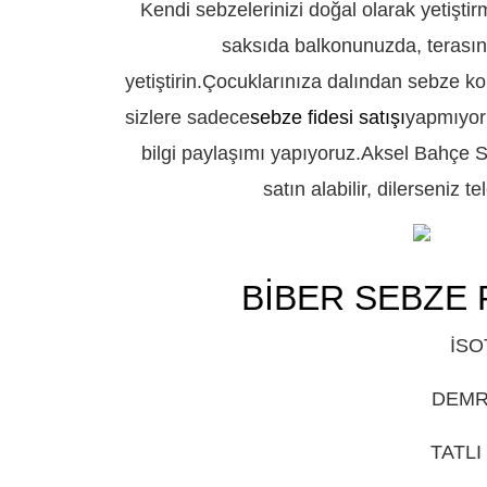
Kendi sebzelerinizi doğal olarak yetiştir
saksıda balkonunuzda, terasını
yetiştirin.Çocuklarınıza dalından sebze k
sizlere sadece
sebze fidesi satışı
yapmıyoru
bilgi paylaşımı yapıyoruz.Aksel Bahçe Si
satın alabilir, dilerseniz t
BİBER SEBZE 
İSO
DEMRE
TATLI