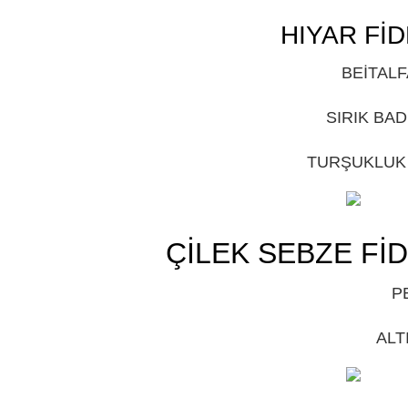
HIYAR FİD
BEİTALF
SIRIK BAD
TURŞUKLUK T
ÇİLEK SEBZE FİD
P
ALT