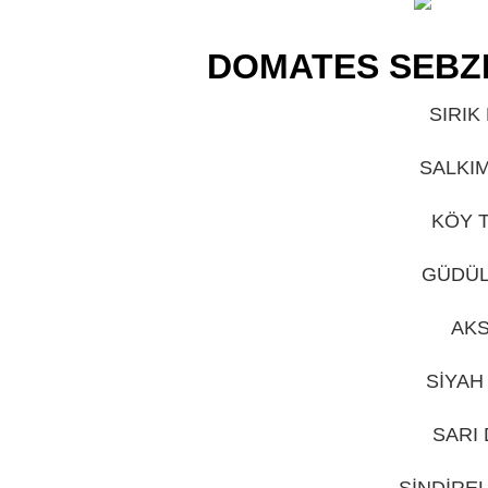
DOMATES SEBZE
SIRIK
SALKI
KÖY T
GÜDÜL
AKS
SİYAH
SARI
SİNDİRE