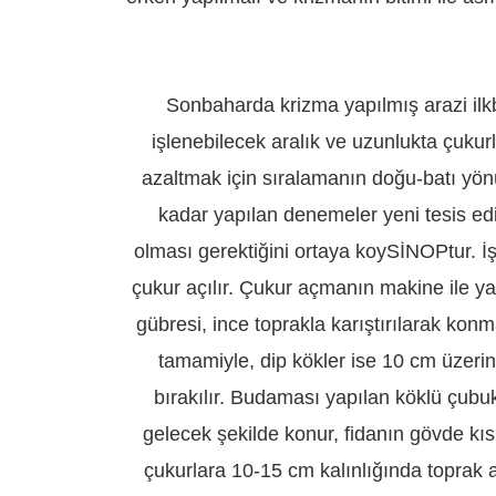
Sonbaharda krizma yapılmış arazi ilk
işlenebilecek aralık ve uzunlukta çukurl
azaltmak için sıralamanın doğu-batı yönü
kadar yapılan denemeler yeni tesis edi
olması gerektiğini ortaya koySİNOPtur. İşa
çukur açılır. Çukur açmanın makine ile yap
gübresi, ince toprakla karıştırılarak kon
tamamiyle, dip kökler ise 10 cm üzeri
bırakılır. Budaması yapılan köklü çubuk
gelecek şekilde konur, fidanın gövde kı
çukurlara 10-15 cm kalınlığında toprak at