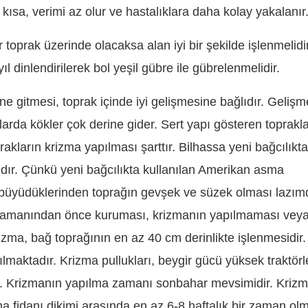
 kısa, verimi az olur ve hastalıklara daha kolay yakalanır
 toprak üzerinde olacaksa alan iyi bir şekilde işlenmelidir
ıl dinlendirilerek bol yeşil gübre ile gübrelenmelidir.
ne gitmesi, toprak içinde iyi gelişmesine bağlıdır. Gelişm
raklarda kökler çok derine gider. Sert yapı gösteren toprakl
oprakların krizma yapılması şarttır. Bilhassa yeni bağcılıkta
ır. Çünkü yeni bağcılıkta kullanılan Amerikan asma
li büyüdüklerinden toprağın gevşek ve süzek olması lazımd
 zamanından önce kuruması, krizmanın yapılmaması vey
izma, bağ toprağının en az 40 cm derinlikte işlenmesidir
lmaktadır. Krizma pullukları, beygir gücü yüksek traktörl
enir. Krizmanın yapılma zamanı sonbahar mevsimidir. Kriz
a fidanı dikimi arasında en az 6-8 haftalık bir zaman olma