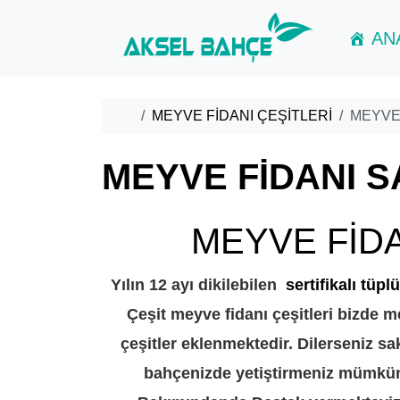
Skip to content
Skip to footer
AN
Home
MEYVE FİDANI ÇEŞİTLERİ
MEYVE 
MEYVE FİDANI S
MEYVE FİDA
Yılın 12 ayı dikilebilen
sertifikalı tüpl
Çeşit meyve fidanı çeşitleri bizde m
çeşitler eklenmektedir. Dilerseniz sak
bahçenizde yetiştirmeniz mümkü