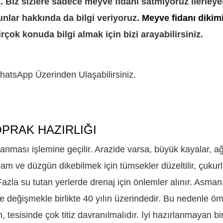
Biz sizlere sadece meyve fidanı satmıyoruz ilerley
nlar hakkında da bilgi veriyoruz.
Meyve fidanı dikim
rçok konuda bilgi almak için bizi arayabilirsiniz.
atsApp Üzerinden Ulaşabilirsiniz.
PRAK HAZIRLIĞI
lanması işlemine geçilir. Arazide varsa, büyük kayalar, a
am ve düzgün dikebilmek için tümsekler düzeltilir, çukurl
 Fazla su tutan yerlerde drenaj için önlemler alınır. Asman
 değişmekle birlikte 40 yılın üzerindedir. Bu nedenle ö
, tesisinde çok titiz davranılmalıdır. İyi hazırlanmayan bi