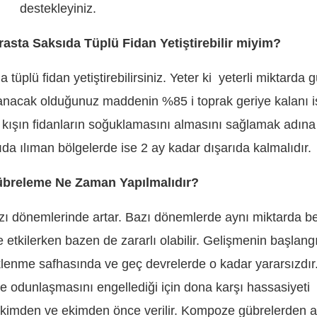
destekleyiniz.
rasta Saksıda Tüplü Fidan Yetiştirebilir miyim?
tüplü fidan yetiştirebilirsiniz. Yeter ki yeterli miktarda 
llanacak olduğunuz maddenin %85 i toprak geriye kalanı is
in kışın fidanların soğuklamasını almasını sağlamak adına
da ılıman bölgelerde ise 2 ay kadar dışarıda kalmalıdır.
übreleme Ne Zaman Yapılmalıdır?
zı dönemlerinde artar. Bazı dönemlerde aynı miktarda b
etkilerken bazen de zararlı olabilir. Gelişmenin başlang
klenme safhasında ve geç devrelerde o kadar yararsızdır
 odunlaşmasını engellediği için dona karşı hassasiyeti
e dikimden ve ekimden önce verilir. Kompoze gübrelerden 