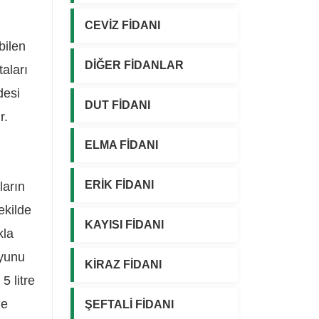
CEVİZ FİDANI
bilen
DİĞER FİDANLAR
taları
desi
DUT FİDANI
r.
ELMA FİDANI
ERİK FİDANI
ların
ekilde
KAYISI FİDANI
kla
uyunu
KİRAZ FİDANI
5 litre
le
ŞEFTALİ FİDANI