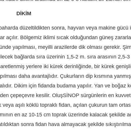
DİKİM
baharda düzeltildikten sonra, hayvan veya makine gücü i
ar açılır. Bölgemiz iklimi sıcak olduğundan güneş zararla
nde yapılması, meyilli arazilerde dik olması gerekir. Şi
lecek bağlarda sıra üzerinin 1,5-2 m. sıra arasının 2,5-3
retlenmiş yerlere iki kürek derinliğinde, bir kürek genişl
ılması daha avantajlıdır. Çukurların dip kısmına yanmış ç
malıdır. Dikim için fidanda budama yapılır. Yan ve boğaz k
nden çepeçevre kesilir. OluşSİNOP sürgünlerin en kuvvetl
 veya aşılı köklü topraklı fidan, açılan çukurun tam orta
smının en az 10-15 cm toprak üzerinde kalacak şekilde a
ıldıktan sonra fidan hava almayacak şekilde sıkıştırılmal