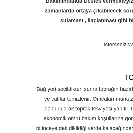
Bakımındanda Destek vermekteyiz. 
zamanlarda ortaya çıkabilecek soru
sulaması , ilaçlanması gibi bi
İsterseniz Wh
TO
Bağ yeri seçildikten sonra toprağın hazır
ve çalılar temizlenir. Omcaları muntaz
doldurularak toprak tesviyesi yapılır.
ekonomik ömrü bakım koşullarına göre
bitinceye dek dikildiği yerde kalacağından