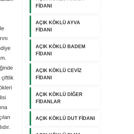
FİDANI
a
a
t
t
:
:
AÇIK KÖKLÜ AYVA
le
1
1
FİDANI
.
.
rını
5
2
AÇIK KÖKLÜ BADEM
mdiye
0
5
FİDANI
0
0
 m.
,
,
iğinde
AÇIK KÖKLÜ CEVİZ
0
0
iftlik
FİDANI
0
0
₺
₺
ökleri
.
.
AÇIK KÖKLÜ DİĞER
isi
FİDANLAR
sına
çılan
AÇIK KÖKLÜ DUT FİDANI
ıdır.