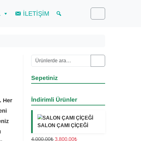
A
İLETİŞİM
Cart
Ara:
Search
Sepetiniz
İndirimli Ürünler
. Her
eni
eniz
SALON ÇAMI ÇİÇEĞİ
u
O
Ş
4.000,00
₺
3.800,00
₺