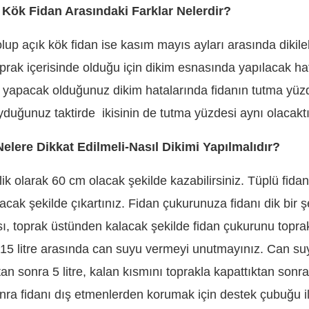
k Kök Fidan Arasındaki Farklar Nelerdir?
 olup açık kök fidan ise kasım mayıs ayları arasında dikile
toprak içerisinde olduğu için dikim esnasında yapılacak ha
ise yapacak olduğunuz dikim hatalarında fidanın tutma yüz
yduğunuz taktirde ikisinin de tutma yüzdesi aynı olacaktı
elere Dikkat Edilmeli-Nasıl Dikimi Yapılmalıdır?
ik olarak 60 cm olacak şekilde kazabilirsiniz. Tüplü fidan
cak şekilde çıkartınız. Fidan çukurunuza fidanı dik bir ş
ası, toprak üstünden kalacak şekilde fidan çukurunu topra
 5-15 litre arasında can suyu vermeyi unutmayınız. Can s
an sonra 5 litre, kalan kısmını toprakla kapattıktan sonra 
onra fidanı dış etmenlerden korumak için destek çubuğu i