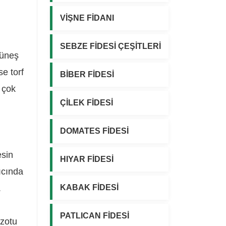
VİŞNE FİDANI
SEBZE FİDESİ ÇEŞİTLERİ
güneş
e torf
BİBER FİDESİ
 çok
ÇİLEK FİDESİ
DOMATES FİDESİ
esin
HIYAR FİDESİ
ıcında
.
KABAK FİDESİ
PATLICAN FİDESİ
azotu