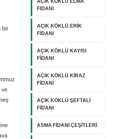
AÇIK KÖKLÜ ELMA
FİDANI
.
AÇIK KÖKLÜ ERİK
 bir
FİDANI
AÇIK KÖKLÜ KAYISI
FİDANI
AÇIK KÖKLÜ KİRAZ
Temmuz
FİDANI
 ve
üneş
AÇIK KÖKLÜ ŞEFTALİ
FİDANI
sine
ASMA FİDANI ÇEŞİTLERİ
ava