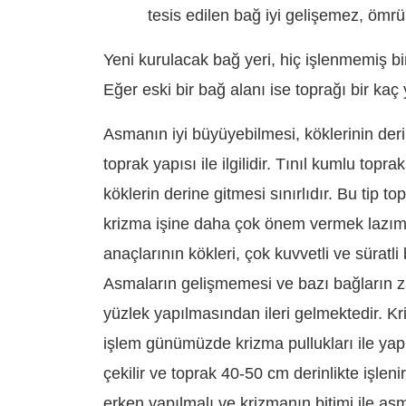
tesis edilen bağ iyi gelişemez, ömrü
Yeni kurulacak bağ yeri, hiç işlenmemiş bir
Eğer eski bir bağ alanı ise toprağı bir kaç y
Asmanın iyi büyüyebilmesi, köklerinin deri
toprak yapısı ile ilgilidir. Tınıl kumlu top
köklerin derine gitmesi sınırlıdır. Bu tip t
krizma işine daha çok önem vermek lazımd
anaçlarının kökleri, çok kuvvetli ve sürat
Asmaların gelişmemesi ve bazı bağların
yüzlek yapılmasından ileri gelmektedir. Kr
işlem günümüzde krizma pullukları ile yapı
çekilir ve toprak 40-50 cm derinlikte işl
erken yapılmalı ve krizmanın bitimi ile asm