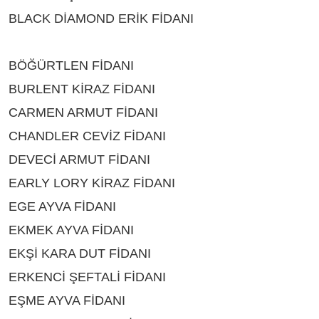
BLACK DİAMOND ERİK FİDANI
ÇEŞİTLERİ
BURDUR
BÖĞÜRTLEN FİDANI
ÇEŞİTLERİ BURDUR
BURLENT KİRAZ FİDANI
ÇEŞİTLERİ BURDUR
CARMEN ARMUT FİDANI
ÇEŞİTLERİ BURDUR
CHANDLER CEVİZ FİDANI
ÇEŞİTLERİ BURDUR
DEVECİ ARMUT FİDANI
ÇEŞİTLERİ BURDUR
EARLY LORY KİRAZ FİDANI
ÇEŞİTLERİ BURDUR
EGE AYVA FİDANI
ÇEŞİTLERİ BURDUR
EKMEK AYVA FİDANI
ÇEŞİTLERİ BURDUR
EKŞİ KARA DUT FİDANI
ÇEŞİTLERİ BURDUR
ERKENCİ ŞEFTALİ FİDANI
ÇEŞİTLERİ BURDUR
EŞME AYVA FİDANI
ÇEŞİTLERİ BURDUR