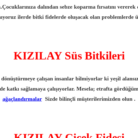
irin.Çocuklarınıza dalından sebze koparma fırsatını vererek
yoruz ilerde bitki fidelerde oluşacak olan problemlerde üc
KIZILAY Süs Bitkileri
 dönüştürmeye çalışan insanlar bilmiyorlar ki yeşil alansı
ilde katkı sağlamaya çalışıyorlar. Mesela; etrafta gördüğ
ağaçlandırmalar
Sizde bilinçli müşterilerimizden olun .
KIZILAY Çiçek Fidesi