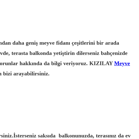
dan daha geniş meyve fidanı çeşitlerini bir arada
vde, terasta balkonda yetiştirin dilerseniz bahçenizde
 sorunlar hakkında da bilgi veriyoruz. KIZILAY
Meyve
bizi arayabilirsiniz.
siniz.İsterseniz saksıda balkonunuzda, terasınız da ev