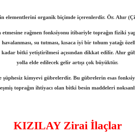
sin elementlerini organik biçimde içerenlerdir. Ör. Ahır (Çif
a etmesine rağmen fonksiyonu itibariyle toprağın fiziki 
i, havalanması, su tutması, kısaca iyi bir tohum yatağı özel
kadar bitki yetiştirilmesi açısından dikkat edilir. Ahır gü
yolla elde edilecek gelir artışı çok büyüktür.
se şüphesiz kimyevi gübrelerdir. Bu gübrelerin esas fonksi
eşmiş toprağın ihtiyacı olan bitki besin maddeleri noksanl
KIZILAY Zirai İlaçlar