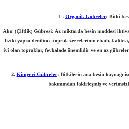
1 .
Organik Gübreler
: Bitki be
Ahır (Çiftlik) Gübresi: Az miktarda besin maddesi ihtiv
fiziki yapısı denilince toprak zerrelerinin ebadı, kalites
iyi olan topraklar, fevkalade önemlidir ve en az gübreler 
2.
Kimyevi Gübreler
: Bitkilerin ana besin kaynağı i
bakımından fakirleşmiş ve verimsizl