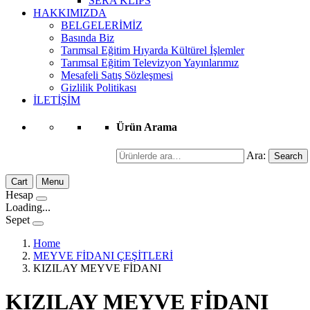
SERA KLİPS
HAKKIMIZDA
BELGELERİMİZ
Basında Biz
Tarımsal Eğitim Hıyarda Kültürel İşlemler
Tarımsal Eğitim Televizyon Yayınlarımız
Mesafeli Satış Sözleşmesi
Gizlilik Politikası
İLETİŞİM
Ürün Arama
Ara:
Search
Cart
Menu
Hesap
Loading...
Sepet
Home
MEYVE FİDANI ÇEŞİTLERİ
KIZILAY MEYVE FİDANI
KIZILAY MEYVE FİDANI