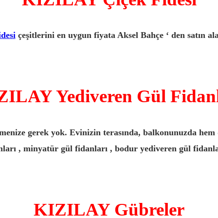
idesi
çeşitlerini en uygun fiyata Aksel Bahçe ‘ den satın ala
ZILAY Yediveren Gül Fidanl
menize gerek yok. Evinizin terasında, balkonunuzda hem da
nları , minyatür gül fidanları , bodur yediveren gül fidan
KIZILAY Gübreler