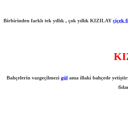
Birbirinden farklı tek yıllık , çok yıllık KIZILAY
çiçek f
KI
Bahçelerin vazgeçilmezi
gül
ama illaki bahçede yetiştir
fida