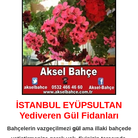
İSTANBUL EYÜPSULTAN
Yediveren Gül Fidanları
Bahçelerin vazgeçilmezi
gül
ama illaki bahçede