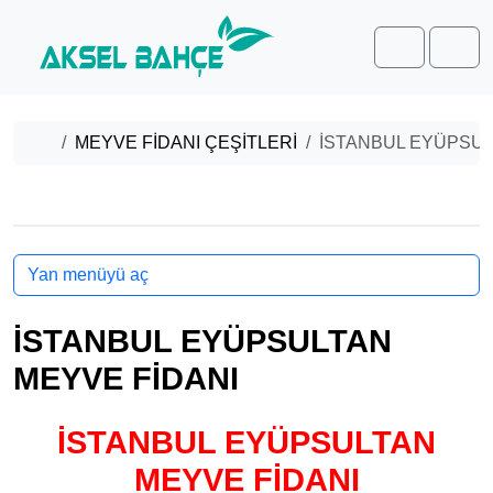
Skip to content
Skip to footer
Cart
Men
Home
MEYVE FİDANI ÇEŞİTLERİ
İSTANBUL EYÜPSUL
Yan menüyü aç
İSTANBUL EYÜPSULTAN
MEYVE FİDANI
İSTANBUL EYÜPSULTAN
MEYVE FİDANI