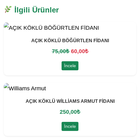
İlgili Ürünler
AÇIK KÖKLÜ BÖĞÜRTLEN FİDANI
O
Ş
75,00
₺
60,00
₺
r
u
İncele
i
a
j
n
i
d
AÇIK KÖKLÜ WİLLİAMS ARMUT FİDANI
n
a
250,00
₺
a
k
l
i
İncele
f
f