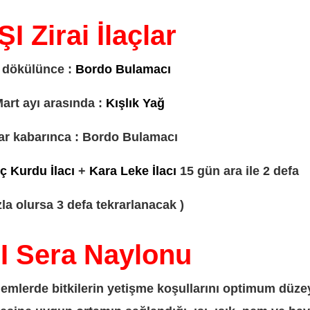
 Zirai İlaçlar
 dökülünce :
Bordo Bulamacı
art ayı arasında :
Kışlık Yağ
r kabarınca : Bordo Bulamacı
İç Kurdu İlacı
+
Kara Leke İlacı
15 gün ara ile 2 defa
zla olursa 3 defa tekrarlanacak )
 Sera Naylonu
önemlerde bitkilerin yetişme koşullarını optimum düz