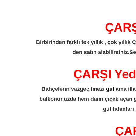
ÇARŞI
Birbirinden farklı tek yıllık , çok yıllı
den satın alabilirsiniz.S
ÇARŞI Yedi
Bahçelerin vazgeçilmezi
gül
ama illa
balkonunuzda hem daim çiçek açan güll
gül fidanları
ÇAR