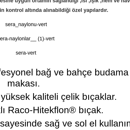
esine uygun ortamın sağlandığı ,ısı ,ışık ,nem ve ha
n kontrol altında alınabildiği özel yapılardır.
ofesyonel bağ ve bahçe budama
makası.
üksek kaliteli çelik bıçaklar.
ı Raco-Hitekflon® bıçak.
 sayesinde sağ ve sol el kullanı