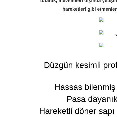
tutarak, mevsimleri dışında yetişm
hareketleri gibi etmenleri
Düzgün kesimli pr
Hassas bilenmiş y
Pasa dayanıkl
Hareketli döner sapı