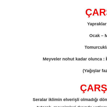
ÇARŞI
Yapraklar
Ocak – M
Tomurcukla
Meyveler nohut kadar olunca :
(Yağışlar fa
ÇARŞI
Seralar iklimin elverişli olmadığı d