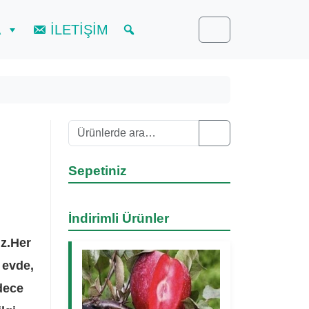
A
İLETİŞİM
Cart
Ara:
Search
Sepetiniz
İndirimli Ürünler
ız.Her
 evde,
dece