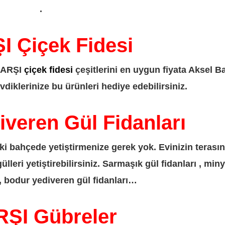
.
 Çiçek Fidesi
k ÇARŞI
çiçek fidesi
çeşitlerini en uygun fiyata Aksel B
evdiklerinize bu ürünleri hediye edebilirsiniz.
veren Gül Fidanları
ki bahçede yetiştirmenize gerek yok. Evinizin terası
eri yetiştirebilirsiniz. Sarmaşık gül fidanları , miny
 , bodur yediveren gül fidanları…
ŞI Gübreler