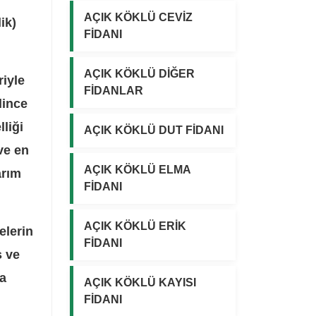
₺
₺
AÇIK KÖKLÜ CEVİZ
.
.
ik)
FİDANI
AÇIK KÖKLÜ DİĞER
riyle
FİDANLAR
lince
lliği
AÇIK KÖKLÜ DUT FİDANI
 ve en
AÇIK KÖKLÜ ELMA
arım
FİDANI
AÇIK KÖKLÜ ERİK
elerin
FİDANI
ş ve
da
AÇIK KÖKLÜ KAYISI
FİDANI