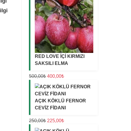
lgi
ilgi
RED LOVE İÇİ KIRMIZI
SAKSILI ELMA
O
Ş
500,00
₺
400,00
₺
r
u
i
a
j
n
AÇIK KÖKLÜ FERNOR
i
d
CEVİZ FİDANI
n
a
a
k
O
Ş
250,00
₺
225,00
₺
l
i
r
u