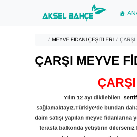
Skip to content
Skip to footer
AN
Home
MEYVE FİDANI ÇEŞİTLERİ
ÇARŞI 
ÇARŞI MEYVE Fİ
ÇARŞI
Yılın 12 ayı dikilebilen
sertif
sağlamaktayız.Türkiye’de bundan daha 
daim satışı yapılan meyve fidanlarına y
terasta balkonda yetiştirin dilerseni