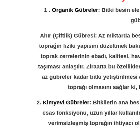
1 .
Organik Gübreler
: Bitki besin el
güb
Ahır (Çiftlik) Gübresi: Az miktarda b
toprağın fiziki yapısını düzeltmek bak
toprak zerrelerinin ebadı, kalitesi, ha
taşıması anlaşılır. Ziraatta bu özellikl
az gübreler kadar bitki yetiştirilmesi 
toprağı olmasını sağlar ki, 
2.
Kimyevi Gübreler
: Bitkilerin ana be
esas fonksiyonu, uzun yıllar kullan
verimsizleşmiş toprağın ihtiyacı o