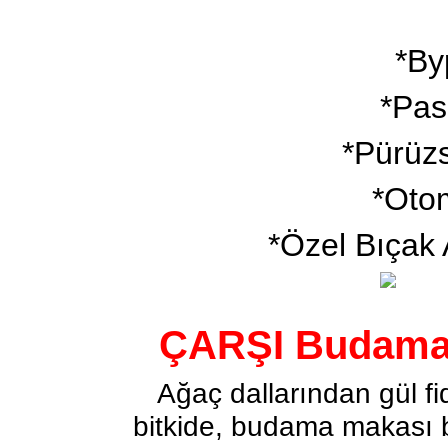
*By
*Pas
*Pürüzs
*Otom
*Özel Bıçak 
ÇARŞI Budama M
Ağaç dallarından gül fi
bitkide, budama makası ba