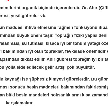
ementlerini organik biçimde içerenlerdir. Ör. Ahır (Çiftl
resi, yeşil gübreler vb.
esin maddesi ihtiva etmesine rağmen fonksiyonu itiba
ımından büyük önem taşır. Toprağın fiziki yapısı deni
valanması, su tutması, kısaca iyi bir tohum yatağı öze
eri bakımından iyi olan topraklar, fevkalade önemlidir
açısından dikkat edilir. Ahır gübresi toprağın iyi bir t
bu yolla elde edilecek gelir artışı çok büyüktür.
sin kaynağı ise şüphesiz kimyevi gübrelerdir. Bu gübr
ılması sonucu besin maddeleri bakımından fakirleşmi
lan bitki besin maddeleri noksanlıklarını kısa zaman
karşılamaktır.