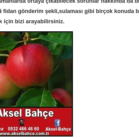
amanlarda ortaya çıkabilecek sorunlar hakkında da bi
mi
fidan gönderim şekli,sulaması gibi birçok konuda b
 için bizi arayabilirsiniz.