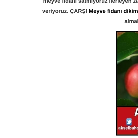
meyve fidanı satmıyoruz ilerleyen z
veriyoruz. ÇARŞI
Meyve fidanı diki
almak