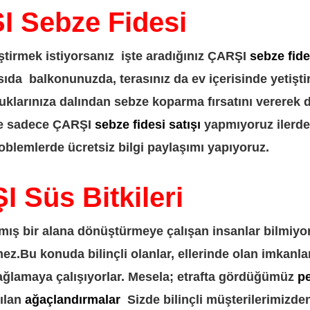
 Sebze Fidesi
iştirmek istiyorsanız işte aradığınız ÇARŞI
sebze fide
sıda balkonunuzda, terasınız da ev içerisinde yetişti
cuklarınıza dalından sebze koparma fırsatını vererek 
ere sadece ÇARŞI
sebze fidesi satışı
yapmıyoruz ilerde 
oblemlerde ücretsiz bilgi paylaşımı yapıyoruz.
 Süs Bitkileri
mış bir alana dönüştürmeye çalışan insanlar bilmiyor
ez.Bu konuda bilinçli olanlar, ellerinde olan imkanla
sağlamaya çalışıyorlar. Mesela; etrafta gördüğümüz
p
ılan
ağaçlandırmalar
Sizde bilinçli müşterilerimizde