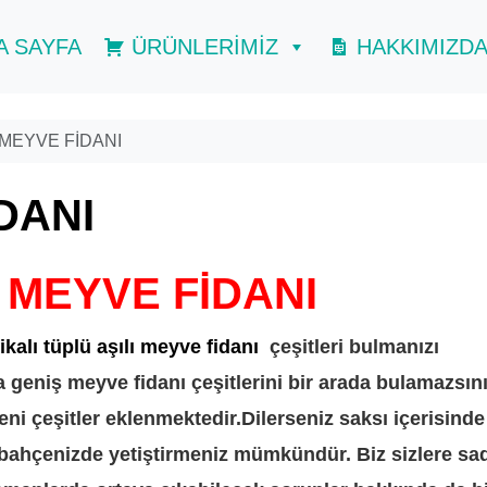
A SAYFA
ÜRÜNLERİMİZ
HAKKIMIZD
MEYVE FİDANI
DANI
 MEYVE FİDANI
ikalı tüplü aşılı meyve fidanı
çeşitleri bulmanızı
geniş meyve fidanı çeşitlerini bir arada bulamazsın
eni çeşitler eklenmektedir.Dilerseniz saksı içerisinde
z bahçenizde yetiştirmeniz mümkündür. Biz sizlere sa