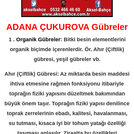
ADANA ÇUKUROVA Gübreler
1 .
Organik Gübreler
: Bitki besin elementlerini
organik biçimde içerenlerdir. Ör. Ahır (Çiftlik)
gübresi, yeşil gübreler vb.
Ahır (Çiftlik) Gübresi: Az miktarda besin maddesi
ihtiva etmesine rağmen fonksiyonu itibariyle
toprağın fiziki yapısını düzeltmek bakımından
büyük önem taşır. Toprağın fiziki yapısı denilince
toprak zerrelerinin ebadı, kalitesi, havalanması,
su tutması, kısaca iyi bir tohum yatağı özelliği
taşıması anlaşılır. Ziraatta bu özellikleri