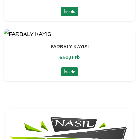
İncele
FARBALY KAYISI
650,00
₺
İncele