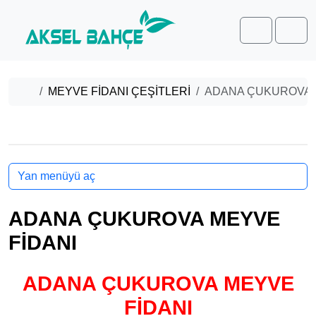
Skip to content
Skip to footer
Cart
Men
Home
MEYVE FİDANI ÇEŞİTLERİ
ADANA ÇUKUROVA 
Yan menüyü aç
ADANA ÇUKUROVA MEYVE
FİDANI
ADANA ÇUKUROVA MEYVE
FİDANI