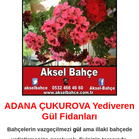
ADANA ÇUKUROVA Yediveren
Gül Fidanları
Bahçelerin vazgeçilmezi
gül
ama illaki bahçede