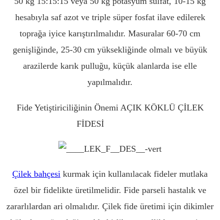
50 kg 15:15:15 veya 50 kg potasyum sülfat, 10-15 kg
hesabıyla saf azot ve triple süper fosfat ilave edilerek
toprağa iyice karıştırılmalıdır. Masuralar 60-70 cm
genişliğinde, 25-30 cm yüksekliğinde olmalı ve büyük
arazilerde karık pulluğu, küçük alanlarda ise elle
yapılmalıdır.
Fide Yetiştiriciliğinin Önemi AÇIK KÖKLÜ ÇİLEK
FİDESİ
AMASYA
Çilek bahçesi
kurmak için kullanılacak fideler mutlaka
özel bir fidelikte üretilmelidir. Fide parseli hastalık ve
zararlılardan ari olmalıdır. Çilek fide üretimi için dikimler