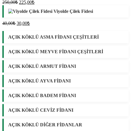
Orijinal
Şu
250,00
₺
225,00
₺
fiyat:
andaki
Viyolde Çilek Fidesi
fiyat:
250,00₺.
225,00₺.
Orijinal
Şu
40,00
₺
30,00
₺
fiyat:
andaki
fiyat:
40,00₺.
AÇIK KÖKLÜ ASMA FİDANI ÇEŞİTLERİ
30,00₺.
AÇIK KÖKLÜ MEYVE FİDANI ÇEŞİTLERİ
AÇIK KÖKLÜ ARMUT FİDANI
AÇIK KÖKLÜ AYVA FİDANI
AÇIK KÖKLÜ BADEM FİDANI
AÇIK KÖKLÜ CEVİZ FİDANI
AÇIK KÖKLÜ DİĞER FİDANLAR