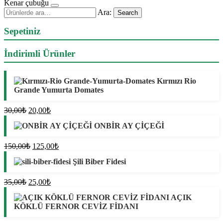
Kenar çubuğu
Ara:
Search
Sepetiniz
İndirimli Ürünler
Kırmızı Rio
Grande Yumurta Domates
Orijinal
Şu
30,00
₺
20,00
₺
fiyat:
andaki
ONBİR AY ÇİÇEĞİ
fiyat:
30,00₺.
20,00₺.
Orijinal
Şu
150,00
₺
125,00
₺
fiyat:
andaki
Şili Biber Fidesi
fiyat:
150,00₺.
125,00₺.
Orijinal
Şu
35,00
₺
25,00
₺
fiyat:
andaki
AÇIK
fiyat:
35,00₺.
KÖKLÜ FERNOR CEVİZ FİDANI
25,00₺.