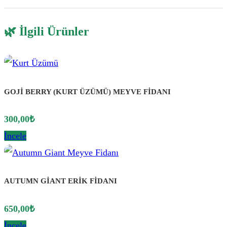
🌿 İlgili Ürünler
GOJİ BERRY (KURT ÜZÜMÜ) MEYVE FİDANI
300,00
₺
İncele
AUTUMN GİANT ERİK FİDANI
650,00
₺
İncele